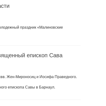
асти
 молодежный праздник «Малиновские
вященный епископ Сава
 свв. Жен-Мироносиц и Иосифа Праведного.
ного епископа Савы в Барнаул.