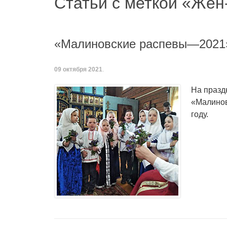
Статьи с меткой «Же
«Малиновские распевы—2021»
09 октября 2021
.
На празд
«Малинов
году.