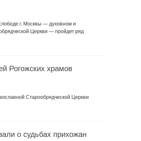
слободе г. Москвы — духовном и
обрядческой Церкви — пройдет ряд
ей Рогожских храмов
авославной Старообрядческой Церкви
зали о судьбах прихожан