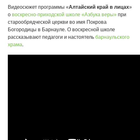
Видеосюжет программы «
Алтайский край в лицах
»
о
воскресно-приходской школе «Азбука веры»
при
старообрядческой церкви во имя Покрова
Богородицы в Барнауле. О воскресной школе
рассказывают педагоги и настоятель
барнаульского
храма
.