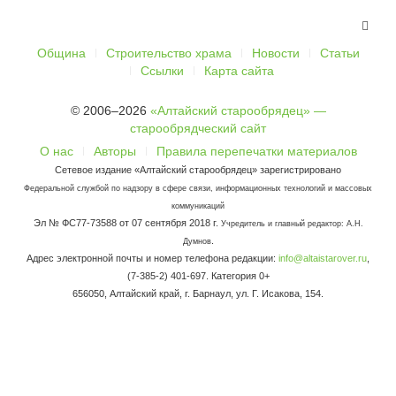
Община
Строительство храма
Новости
Статьи
Ссылки
Карта сайта
© 2006–2026
«Алтайский старообрядец» —
старообрядческий сайт
О нас
Авторы
Правила перепечатки материалов
Сетевое издание «Алтайский старообрядец» зарегистрировано
Федеральной службой по надзору в сфере связи, информационных технологий и массовых
коммуникаций
Эл № ФС77-73588 от 07 сентября 2018 г.
Учредитель и главный редактор: А.Н.
.
Думнов
Адрес электронной почты и номер телефона редакции:
info@altaistarover.ru
,
(7-385-2) 401-697. Категория 0+
656050, Алтайский край, г. Барнаул, ул. Г. Исакова, 154.