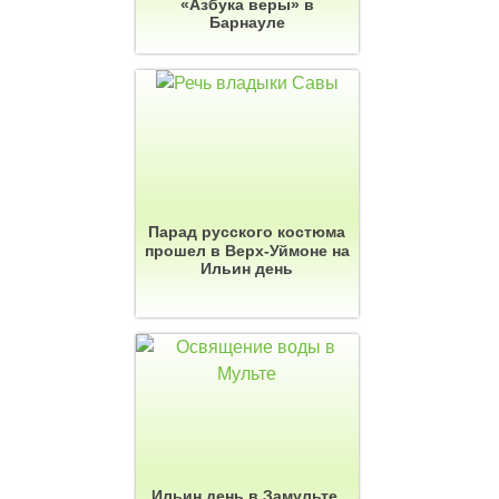
«Азбука веры» в
Барнауле
Парад русского костюма
прошел в Верх-Уймоне на
Ильин день
Ильин день в Замульте,