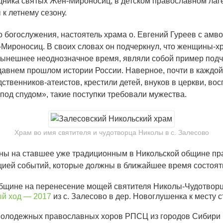
здника святых Жен-Мироносиц, в детском православном лаг
к летнему сезону.
о богослужения, настоятель храма о. Евгений Гуреев с амв
Мироносиц. В своих словах он подчеркнул, что женщины-хр
 нынешнее неоднозначное время, являли собой пример подч
авнем прошлом истории России. Наверное, почти в каждой 
дственников-атеистов, крестили детей, внуков в церкви, во
под спудом», такие поступки требовали мужества.
Храм во имя святителя и чудотворца Николы в с. Залесово
ны на ставшее уже традиционным в Никольской общине пра
цией событий, которые должны в ближайшее время состоять
общине на перенесение мощей святителя Николы-Чудотворца
й ход — 2017
из с. Залесово в дер. Новоглушенка к месту
олодежных православных хоров РПСЦ из городов Сибири 