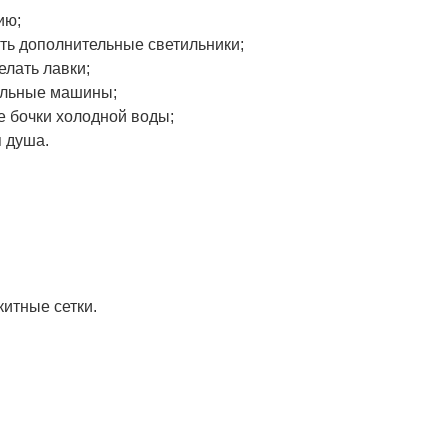
ию;
ить дополнительные светильники;
елать лавки;
ральные машины;
е бочки холодной воды;
я душа.
китные сетки.