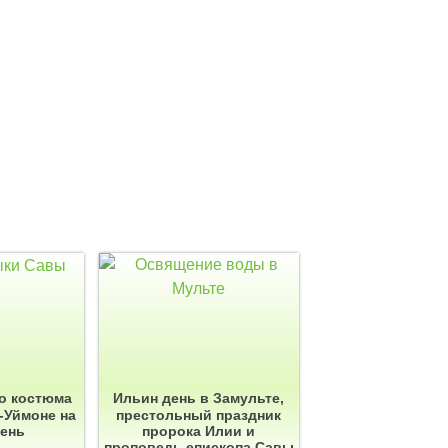
о костюма
Ильин день в Замульте,
-Уймоне на
престольный праздник
день
пророка Илии и
проповедь епископа Савы