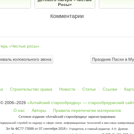
Росы»
Комментарии
герь «Чистые росы»
иваль колокольного звона
Праздник Пасхи в Му
на
Строительство храма
Новости
Статьи
Ссылки
Карт
© 2006–2026
«Алтайский старообрядец» — старообрядческий сайт
О нас
Авторы
Правила перепечатки материалов
Сетевое издание «Алтайский старообрядец» зарегистрировано
Федеральной службой по надзору в сфере связи, информационных технологий и массовых коммуникаци
Эл № ФС77-73588 от 07 сентября 2018 г.
.
Учредитель и главный редактор: А.Н. Думнов