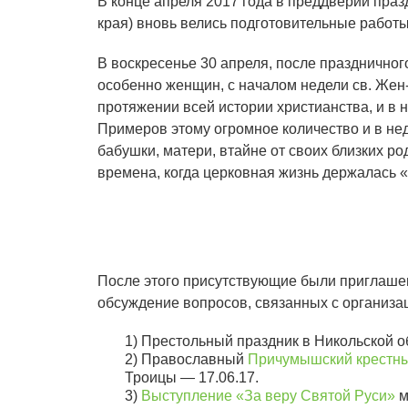
В конце апреля 2017 года в преддверии пра
края) вновь велись подготовительные работы 
В воскресенье 30 апреля, после праздничног
особенно женщин, с началом недели св. Жен-
протяжении всей истории христианства, и в
Примеров этому огромное количество и в нед
бабушки, матери, втайне от своих близких ро
времена, когда церковная жизнь держалась «
После этого присутствующие были приглаше
обсуждение вопросов, связанных с организа
1) Престольный праздник в Никольской 
2) Православный
Причумышский крестны
Троицы — 17.06.17.
3)
Выступление «За веру Святой Руси»
м