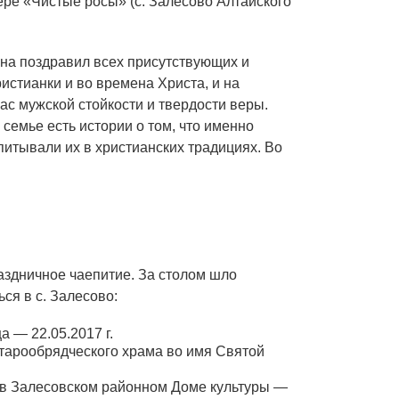
ере «Чистые росы» (с. Залесово Алтайского
она поздравил всех присутствующих и
истианки и во времена Христа, и на
ас мужской стойкости и твердости веры.
семье есть истории о том, что именно
спитывали их в христианских традициях. Во
здничное чаепитие. За столом шло
ся в с. Залесово:
 — 22.05.2017 г.
 старообрядческого храма во имя Святой
в Залесовском районном Доме культуры —