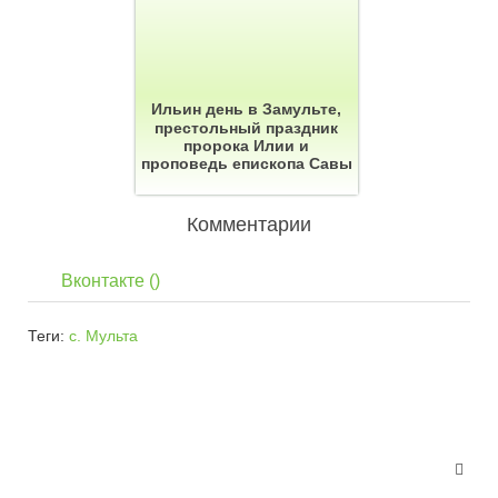
Ильин день в Замульте,
престольный праздник
пророка Илии и
проповедь епископа Савы
Комментарии
Вконтакте (
)
Теги:
с. Мульта