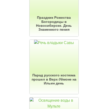
Праздник Рожества
Богородицы в
Новосибирске. День
Знаменного пения
Парад русского костюма
прошел в Верх-Уймоне на
Ильин день