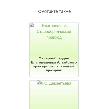
Смотрите также
У старообрядцев
Благовещенки Алтайского
края прошел храмовый
праздник