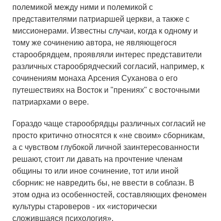
полемикой между ними и полемикой с
представителями патриаршей церкви, а также с
миссионерами. Известны случаи, когда к одному и
тому же сочинению автора, не являющегося
старообрядцем, проявляли интерес представители
различных старообрядческий согласий, например, к
сочинениям монаха Арсения Суханова о его
путешествиях на Восток и "прениях" с восточными
патриархами о вере.
Гораздо чаще старообрядцы различных согласий не
просто критично относятся к «не своим» сборникам,
а с чувством глубокой личной заинтересованности
решают, стоит ли давать на прочтение членам
общины то или иное сочинение, тот или иной
сборник: не навредить бы, не ввести в соблазн. В
этом одна из особенностей, составляющих феномен
культуры староверов - их «исторически
сложившаяся психология».