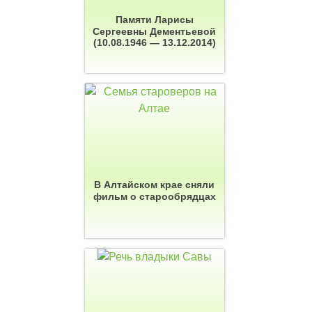
Памяти Ларисы
Сергеевны Дементьевой
(10.08.1946 — 13.12.2014)
В Алтайском крае сняли
фильм о старообрядцах