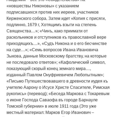
«новшествы Никоновы» с указанием
подписавшихся против них иереев, участников
Керженского собора. Затем идет «Копия с присяги,
подлинно, 1679 г, Хотящимъ взыти на степень
Священства…»; «Чинъ, како приимати от
раскольников и отступников къ православной вере
приходящихъ…», «Судъ Никона и о его бесчинстве
на суде…»; «Семь вопросов Ивана Ивановича
Зыкова, данные Московскому братству, на которые
не последовало ответов»; «Кафолический символ,
показующий скорый конец земнаго мира…,
изданный Павлом Онуфриевичем Любопытным»;
«Письмо Путешествовавшего в древности иудея къ
учителю Аарону о Исусе Христе Спасителе, Римская
рукопись» (перевод); «Беседа Маркова с Токаревым
о иконе Господа Саваофа въ городе Барнауле
Томской губернии» в июле 1911 года (Это уже
местный материал: Марков Егор Иванович –