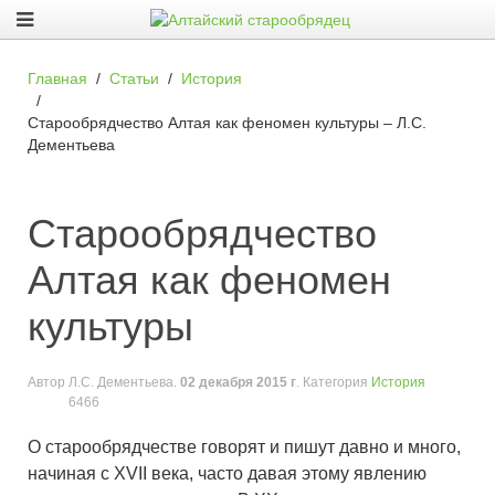
Главная
Статьи
История
Старообрядчество Алтая как феномен культуры – Л.С.
Дементьева
Старообрядчество
Алтая как феномен
культуры
Автор
Л.С. Дементьева
.
02 декабря 2015 г
. Категория
История
6466
О старообрядчестве говорят и пишут давно и много,
начиная с XVII века, часто давая этому явлению