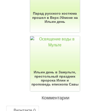
Парад русского костюма
прошел в Верх-Уймоне на
Ильин день
Ильин день в Замульте,
престольный праздник
пророка Илии и
проповедь епископа Савы
Комментарии
Вконтакте (
)