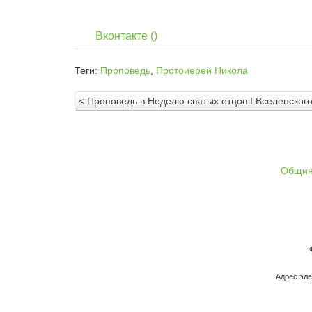
Вконтакте (
)
Теги:
Проповедь
,
Протоиерей Никола
< Проповедь в Неделю святых отцов I Вселенског
Общи
Адрес эле