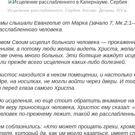
Исцеление расслабленного. Сербия. Косово. Дечаны. XIV в.
ы слышали Евангелие от Марка (зачало 7, Мк.2:1–
асслабленного человека.
вом Своим исцелил больного человека — прокаженн
ениям, а потому люди желали видеть Христа, желал
е очень много больных. Эти болящие жаждут исцел
али прежде всего исцеления каких-либо болезней.
ристос находился в неком помещении, и настолько 
ре, на носилках, не могли войти через двери. И т
 перед глаза самого Христа.
чудо исцеления, но ещё стоит обратить внимание 
я веру приносящих человека, Христос ему сказал:
человек по-прежнему лежит, такой же расслабленный
ем соблазнились: «Кто может прощать грехи, кроме
ителя, который да, как им могло казаться, имеет 