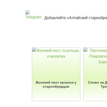
Добавляйте «Алтайский старообря
Великий пост начался у
Слово на 
старообрядцев
Тр