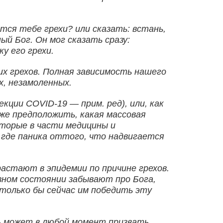
тся тебе грехи? или сказать: встань,
ый Бог. Он мог сказать сразу:
у его грехи.
их грехов. Полная зависимость нашего
х, незамоленных.
ции COVID-19 — прим. ред), или, как
аже предположить, какая массовая
оторые в части медицины и
, где паника оттого, что надвигается
растают в эпидемии по причине грехов.
вном состоянии забывают про Бога,
 только бы сейчас им победить эту
дь может в любой момент призвать