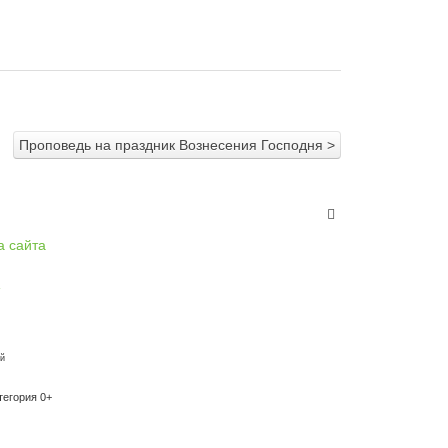
Проповедь на праздник Вознесения Господня >
а сайта
й
атегория 0+