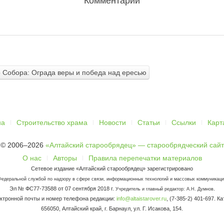
Комментарии
о Собора: Ограда веры и победа над ересью
на
Строительство храма
Новости
Статьи
Ссылки
Карт
© 2006–2026
«Алтайский старообрядец» — старообрядческий сайт
О нас
Авторы
Правила перепечатки материалов
Сетевое издание «Алтайский старообрядец» зарегистрировано
Федеральной службой по надзору в сфере связи, информационных технологий и массовых коммуникаци
Эл № ФС77-73588 от 07 сентября 2018 г.
.
Учредитель и главный редактор: А.Н. Думнов
ктронной почты и номер телефона редакции:
info@altaistarover.ru
, (7-385-2) 401-697. К
656050, Алтайский край, г. Барнаул, ул. Г. Исакова, 154.