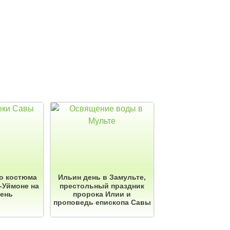
о костюма
Ильин день в Замульте,
-Уймоне на
престольный праздник
день
пророка Илии и
проповедь епископа Савы