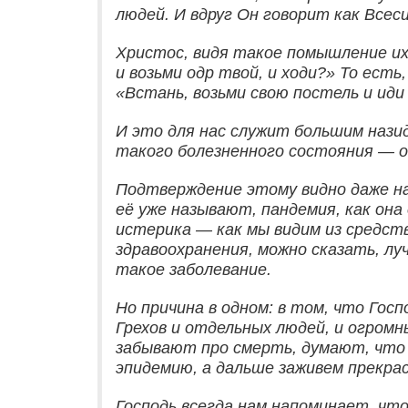
людей. И вдруг Он говорит как Всес
Христос, видя такое помышление их,
и возьми одр твой, и ходи?» То есть
«Встань, возьми свою постель и иди
И это для нас служит большим нази
такого болезненного состояния — о
Подтверждение этому видно даже на
её уже называют, пандемия, как она
истерика — как мы видим из средст
здравоохранения, можно сказать, лу
такое заболевание.
Но причина в одном: в том, что Гос
Грехов и отдельных людей, и огром
забывают про смерть, думают, что з
эпидемию, а дальше заживем прекрас
Господь всегда нам напоминает, чт