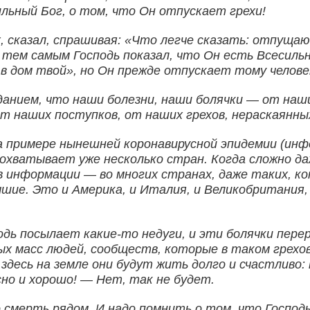
ильный Бог, о том, что Он отпускает грехи!
 сказал, спрашивая: «Что легче сказать: отпущаю
, тем самым Господь показал, что Он есть Всесильн
 в дом твой», но Он прежде отпускает тому человек
данием, что наши болезни, наши болячки — от наш
т наших поступков, от наших грехов, нераскаянны
 примере нынешней коронавирусной эпидемии (инфек
 охватывает уже несколько стран. Когда сложно д
в информации — во многих странах, даже таких, к
чшие. Это и Америка, и Италия, и Великобритания
подь посылает какие-то недуги, и эти болячки пере
ных масс людей, сообществ, которые в таком грехо
десь на земле они будут жить долго и счастливо:
но и хорошо! — Нет, так не будет.
о смерть рядом. И надо помнить о том, что Госпо