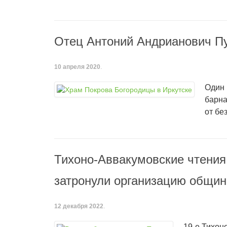
Отец Антоний Андрианович Пу
10 апреля 2020
.
Один 
барна
от бе
Тихоно-Аввакумовские чтения
затронули организацию общин
12 декабря 2022
.
19-е Тихон