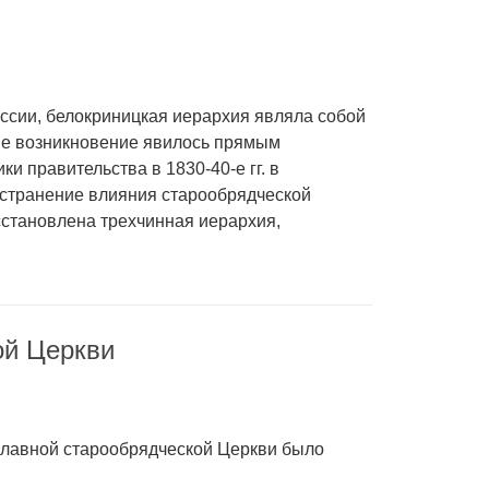
оссии, белокриницкая иерархия являла собой
Ее возникновение явилось прямым
и правительства в 1830-40-е гг. в
остранение влияния старообрядческой
сстановлена трехчинная иерархия,
ой Церкви
славной старообрядческой Церкви было