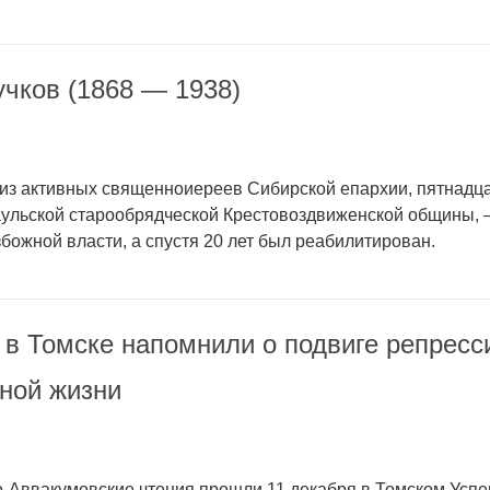
чков (1868 — 1938)
из активных священноиереев Сибирской епархии, пятнадц
ульской старообрядческой Крестовоздвиженской общины, —
збожной власти, а спустя 20 лет был реабилитирован.
 в Томске напомнили о подвиге репрес
ной жизни
о-Аввакумовские чтения прошли 11 декабря в Томском Успе