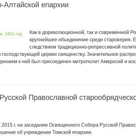
-Алтайской епархии
Как в дореволюционной, так и современной Р
крупнейшее объединение среди староверия. 
следствием традиционно-репрессивной политик
з господствующей церкви священству. Значительное распр
отрением к ней был присоединен митрополит Амвросий и во
Русской Православной старообрядческ
я 2015 г. на заседании Освященного Собора Русской Право
ешение об учреждении Томской епархии.