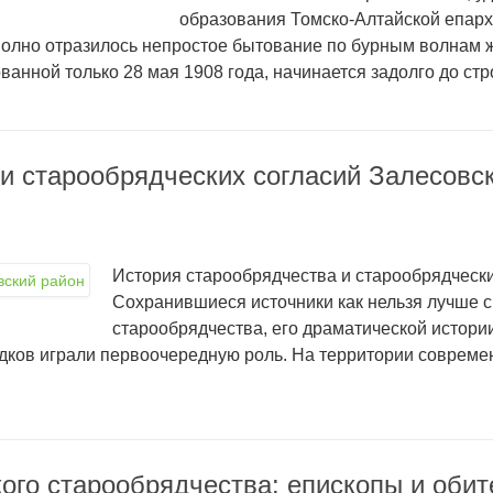
образования Томско-Алтайской епархи
 полно отразилось непростое бытование по бурным волнам 
анной только 28 мая 1908 года, начинается задолго до стр
и старообрядческих согласий Залесовс
История старообрядчества и старообрядчески
Сохранившиеся источники как нельзя лучше с
старообрядчества, его драматической истори
дков играли первоочередную роль. На территории совреме
кого старообрядчества: епископы и обит