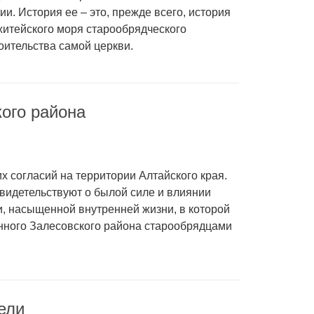
и. История ее – это, прежде всего, история
житейского моря старообрядческого
оительства самой церкви.
кого района
х согласий на территории Алтайского края.
видетельствуют о былой силе и влиянии
и, насыщенной внутренней жизни, в которой
нного Залесовского района старообрядцами
ели