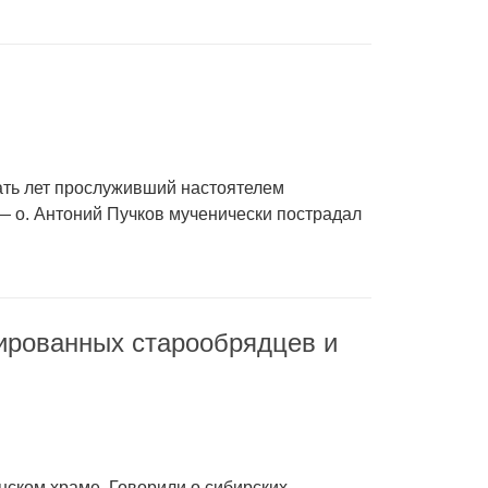
ать лет прослуживший настоятелем
 о. Антоний Пучков мученически пострадал
сированных старообрядцев и
нском храме. Говорили о сибирских