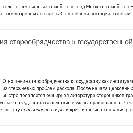
есколько крестьянских семейств из-под Москвы: семейство
, заподозренных позже в «Оживленной агитации в пользу 
ния старообрядчества к государственно
Отношение старообрядчества к государству как институа
из стержневых проблем раскола. После начала церковны
быстро появляется обширная литература сторонников тра
усского государства вследствие измены православию. В гл
е чистоту
православной веры
и христианские основания рос