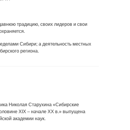
давнюю традицию, своих лидеров и свои
охраняется.
ределами Сибири; а деятельность местных
бирского региона.
рика Николая Старухина «Сибирские
оловине XIX – начале XX в.» выпущена
йской академии наук.