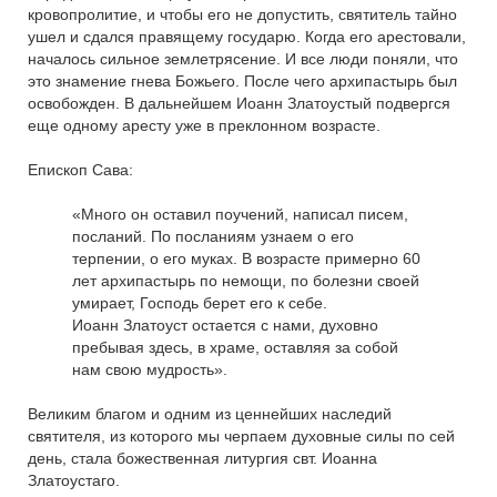
кровопролитие, и чтобы его не допустить, святитель тайно
ушел и сдался правящему государю. Когда его арестовали,
началось сильное землетрясение. И все люди поняли, что
это знамение гнева Божьего. После чего архипастырь был
освобожден. В дальнейшем Иоанн Златоустый подвергся
еще одному аресту уже в преклонном возрасте.
Епископ Сава:
«Много он оставил поучений, написал писем,
посланий. По посланиям узнаем о его
терпении, о его муках. В возрасте примерно 60
лет архипастырь по немощи, по болезни своей
умирает, Господь берет его к себе.
Иоанн Златоуст остается с нами, духовно
пребывая здесь, в храме, оставляя за собой
нам свою мудрость».
Великим благом и одним из ценнейших наследий
святителя, из которого мы черпаем духовные силы по сей
день, стала божественная литургия свт. Иоанна
Златоустаго.