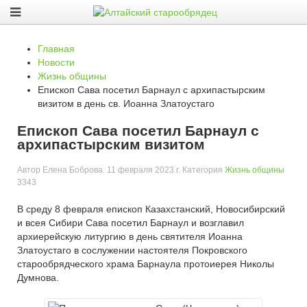
Главная
Новости
Жизнь общины
Епископ Сава посетил Барнаул с архипастырским
визитом в день св. Иоанна Златоустаго
Епископ Сава посетил Барнаул с
архипастырским визитом
Автор
Елена Боброва
.
11 февраля 2023 г
. Категория
Жизнь общины
3343
В среду 8 февраля епископ Казахстанский, Новосибирский
и всея Сибири Сава посетил Барнаул и возглавил
архиерейскую литургию в день святителя Иоанна
Златоустаго в сослужении настоятеля Покровского
старообрядческого храма Барнаула протоиерея Николы
Думнова.