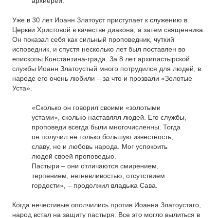
архиерей.
Уже в 30 лет Иоанн Златоуст приступает к служению в
Церкви Христовой в качестве диакона, а затем священника.
Он показал себя как сильный проповедник, чуткий
исповедник, и спустя несколько лет был поставлен во
епископы Константина-града. За 8 лет архипастырской
службы Иоанн Златоустый много потрудился для людей, в
народе его очень любили – за что и прозвали «Золотые
Уста».
«Сколько он говорил своими «золотыми
устами», сколько наставлял людей. Его службы,
проповеди всегда были многочисленны. Тогда
он получил не только большую известность,
славу, но и любовь народа. Мог успокоить
людей своей проповедью.
Пастыри – они отличаются смирением,
терпением, негневливостью, отсутствием
гордости», – продолжил владыка Сава.
Когда нечестивые ополчились против Иоанна Златоустаго,
народ встал на защиту пастыря. Все это могло вылиться в