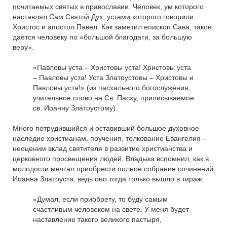
почитаемых святых в православии. Человек, ум которого
наставлял Сам Святой Дух, устами которого говорили
Христос и апостол Павел. Как заметил епископ Сава, такое
дается человеку по «большой благодати, за большую
веру».
«Павловы уста – Христовы уста! Христовы уста
– Павловы уста! Уста Златоустовы – Христовы и
Павловы уста!» (из пасхального богослужения,
учительное слово на Св. Пасху, приписываемое
св. Иоанну Златоустому).
Много потрудившийся и оставивший большое духовное
наследие христианам, поучения, толкование Евангелия –
неоценим вклад святителя в развитие христианства и
церковного просвещения людей. Владыка вспомнил, как в
молодости мечтал приобрести полное собрание сочинений
Иоанна Златоуста, ведь оно тогда только вышло в тираж:
«Думал, если приобрету, то буду самым
счастливым человеком на свете. У меня будет
наставление такого великого пастыря,