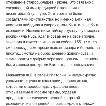
отношение старообрядцев к иконе. Это связано с
сохраненной ими традицией отношения к
византийской культуре. Хотя греки не были
создателями христианства, но именно античная
доктрина победила в спорах о том, быть или не быть
иконописи. Именно византийскую культурную модель
восприняла Русь, адаптировав ее на своей почве,
закрепив в качестве канона на соборе 1551 г.: «...со
смиреномудрием, кроме всякаго зазора и безчинства
писати... смотря на образ древних живописцев, и
знаменовати с добрых образцов... самомышлением
бы, и своими догадками Божества не описывали».
Мельников Ф.Е. в своей «Истории...» неоднократно
упоминает «ценные коллекции древних икон»,
которыми старообрядцы украшали вновь
открываемые в Москве храмы, отдавая
предпочтение «величественной и строгой
иконописи, исполненной в новгородском стиле...»