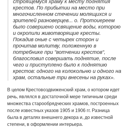
строящемуся храму к месту поднятия
крестов. По прибытии на место при
многочисленном стечении молящихся и
зрителей разноверцев... о. Протоиереем
было совершено освящение воды, которою
и окропили животворящие кресты.
Покадив оные с четырех сторон и
прочитав молитву, положенную в
потребнике при "вотчении крестов",
благословил совершать поднятие, после
чего и приступлено было к поднятию
крестов: одного на колокольню и одного на
храм, остальные три внесены на руках».
В целом Крестовоздвиженский храм, о котором идет
речь, являлся в достаточной мере типичным среди
множества старообрядческих храмов, построенных
после известных указов 1905 и 1906 гг. Разница
была в деталях внешнего декора и, до известной
степени, в оформлении интерьера.