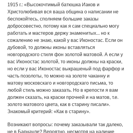
1915 г.: «Высокочтимый батюшка Иаков и
Христолюбивая вся ваша община о написании не
беспокойтесь, сполняем большие заказы
добросовестно, потому как я сам специально могу
работать и мастеров держу знаменитых... но к
сожалению не знаю, какой у вас Иконостас. Если он
дубовой, то должны иконы вставляться
новгородского стиля фон золотой матовой. А если у
вас Иконостас золотой, то иконы должны на краски,
но если у вас Иконостас выкрашеный под фарфор и
часть позолоты, то можно на золоте чаканну и
матову московскаго и новгородскаго письма, то
любой стиль можно заказать. Но в крепости я вам
должен сказать, на краски прочней и на матов, т.е.
золото матового цвета, как в старину писали».
Знакомый критерий: «Как в старину».
Возникают вопросы: почему заказывали так далеко,
не в Барнауле? Вероятно, несмотря на наличие