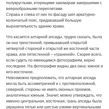
полукруглыми, вторящими закомарам завершиями с
веерообразными переплетами.
Справа и слева от них по фасаду шел аркатурно-
колончатый пояс, придававший большую
выразительность зданию храма.
Что касается алтарной апсиды, трудно сказать, была
ли она трехстенной, примыкавшей открытой
четвертой стороной к открытой же восточной части
храма, или пятистенной – «граненой». Скорее всего,
если судить по имеющимся фотографиям, верно
последнее. На фотографии видны два окна: южное и
юго-восточное.
Невозможно предположить, что алтарная апсида
могла быть ассиметричной и с противоположной,
северной, стороны не иметь оконных проемов,
аналогичных южным. Значит, можно утверждать, что
именно центральная, восточная, грань апсиды была
украшена пятью или шестью узкими вертикальными