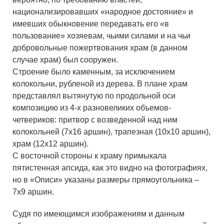
национализировавших «народное достояние» и
имевших обыкновение передавать его «в
пользование» хозяевам, чьими силами и на чьи
добровольные пожертвования храм (в данном
случае храм) был сооружен.
Строение было каменным, за исключением
колокольни, рубленой из дерева. В плане храм
представлял вытянутую по продольной оси
композицию из 4-х разновеликих объемов-
четвериков: притвор с возведенной над ним
колокольней (7x16 аршин), трапезная (10x10 аршин),
храм (12x12 аршин).
С восточной стороны к храму примыкала
пятистенная апсида, как это видно на фотографиях,
но в «Описи» указаны размеры прямоугольника –
7x9 аршин.
Судя по имеющимся изображениям и данным