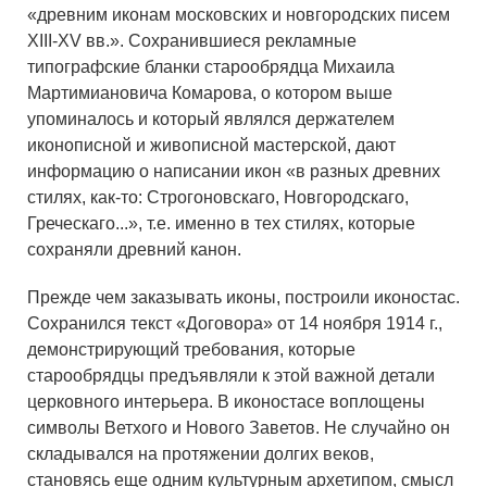
«древним иконам московских и новгородских писем
XIII-XV вв.». Сохранившиеся рекламные
типографские бланки старообрядца Михаила
Мартимиановича Комарова, о котором выше
упоминалось и который являлся держателем
иконописной и живописной мастерской, дают
информацию о написании икон «в разных древних
стилях, как-то: Строгоновскаго, Новгородскаго,
Греческаго...», т.е. именно в тех стилях, которые
сохраняли древний канон.
Прежде чем заказывать иконы, построили иконостас.
Сохранился текст «Договора» от 14 ноября 1914 г.,
демонстрирующий требования, которые
старообрядцы предъявляли к этой важной детали
церковного интерьера. В иконостасе воплощены
символы Ветхого и Нового Заветов. Не случайно он
складывался на протяжении долгих веков,
становясь еще одним культурным архетипом, смысл