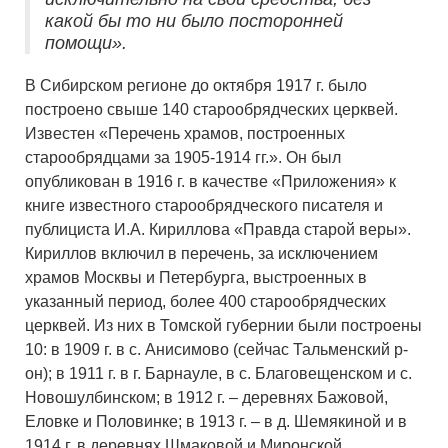
какой бы то ни было посторонней
помощи».
В Сибирском регионе до октября 1917 г. было
построено свыше 140 старообрядческих церквей.
Известен «Перечень храмов, построенных
старообрядцами за 1905-1914 гг.». Он был
опубликован в 1916 г. в качестве «Приложения» к
книге известного старообрядческого писателя и
публициста И.А. Кириллова «Правда старой веры».
Кириллов включил в перечень, за исключением
храмов Москвы и Петербурга, выстроенных в
указанный период, более 400 старообрядческих
церквей. Из них в Томской губернии были построены
10: в 1909 г. в с. Анисимово (сейчас Тальменский р-
он); в 1911 г. в г. Барнауле, в с. Благовещенском и с.
Новошулбинском; в 1912 г. – деревнях Бажовой,
Еловке и Половинке; в 1913 г. – в д. Шемякиной и в
1914 г. в деревнях Шмаковой и Миронской.