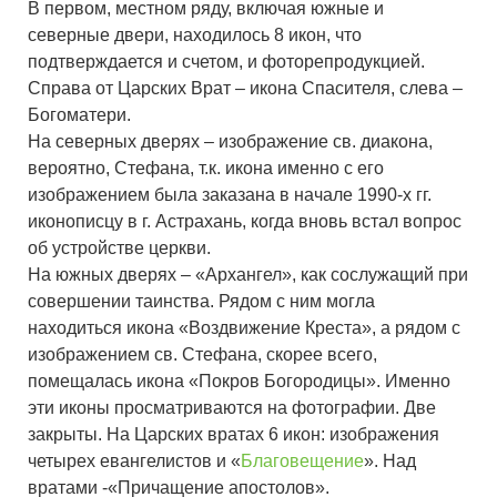
В первом, местном ряду, включая южные и
северные двери, находилось 8 икон, что
подтверждается и счетом, и фоторепродукцией.
Справа от Царских Врат – икона Спасителя, слева –
Богоматери.
На северных дверях – изображение св. диакона,
вероятно, Стефана, т.к. икона именно с его
изображением была заказана в начале 1990-х гг.
иконописцу в г. Астрахань, когда вновь встал вопрос
об устройстве церкви.
На южных дверях – «Архангел», как сослужащий при
совершении таинства. Рядом с ним могла
находиться икона «Воздвижение Креста», а рядом с
изображением св. Стефана, скорее всего,
помещалась икона «Покров Богородицы». Именно
эти иконы просматриваются на фотографии. Две
закрыты. На Царских вратах 6 икон: изображения
четырех евангелистов и «
Благовещение
». Над
вратами -«Причащение апостолов».