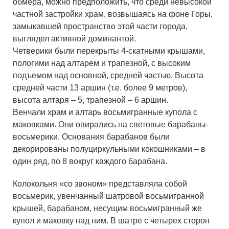
обмера, можно предположить, что среди невысокой
частной застройки храм, возвышаясь на фоне Горы,
замыкавшей пространство этой части города,
выглядел активной доминантой.
Четверики были перекрыты 4-скатными крышами,
пологими над алтарем и трапезной, с высоким
подъемом над основной, средней частью. Высота
средней части 13 аршин (т.е. более 9 метров),
высота алтаря – 5, трапезной – 6 аршин.
Венчали храм и алтарь восьмигранные купола с
маковками. Они опирались на световые барабаны-
восьмерики. Основания барабанов были
декорированы полуциркульными кокошниками – в
один ряд, по 8 вокруг каждого барабана.
Колокольня «со звоном» представляла собой
восьмерик, увенчанный шатровой восьмигранной
крышей, барабаном, несущим восьмигранный же
купол и маковку над ним. В шатре с четырех сторон