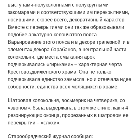
выступами-полуколоннами с полукруглыми
закомарами и соответствующими им перекрытиями,
носившими, скорее всего, декоративный характер.
Вместе с перекрытиями они так же образовывали
подобие аркатурно-колончатого пояса.
Варьирование этого пояса и в декоре трапезной, и в
элементах декора барабанов, в центральной части
колокольни, где места смыкания арок
подчеркивались «гирьками» – характерная черта
Крестовоздвиженского храма. Она не только
подчеркивала единство замысла, но и отвечала идее
соборности, единства всех молящихся в храме.
Шатровая колокольня, восьмерик на четверике, со
«звоном», была выдержана в этом же стиле, как и 4
резонирующих оконца, прорезанных в шатровом ее
перекрытии – «слухи».
Старообрядческий журнал сообщал: