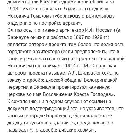
документации Крестовоздвиженской общины за
1913 г. имеется запись от 5 мая: «...о подписке
Носовича Томскому губернскому строительному
отделению по постройке церкви».
Считалось, что именно архитектор И.Ф. Носович (в
Барнауле он жил и работал с 1897 по 1929 гг.)
является автором проекта, тем более что должность
городского архитектора (если предположить, что в
записи речь шла о санкции на строительство, данной
Носовичем) он занимал с 1914 г. Т.М. Степанская
автором проекта называет А.Л. Шиловского: «...по
заказу старообрядческой общины Белокриницкой
иерархии в Барнауле проектировал каменную
церковь во имя Воздвижения Креста Господня».
К сожалению, ни в одном случае нет ссылки на
документ, подтверждающий это, но указывается, что
«только в городе Барнауле действовало более
двадцати культовых зданий...», среди них автор
называет «...старообрядческие храмы».