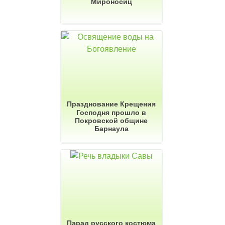
Мироносиц
Празднование Крещения
Господня прошло в
Покровской общине
Барнаула
Парад русского костюма