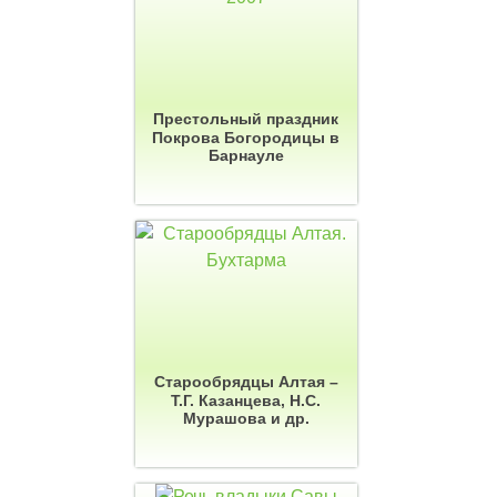
Престольный праздник
Покрова Богородицы в
Барнауле
Старообрядцы Алтая –
Т.Г. Казанцева, Н.С.
Мурашова и др.