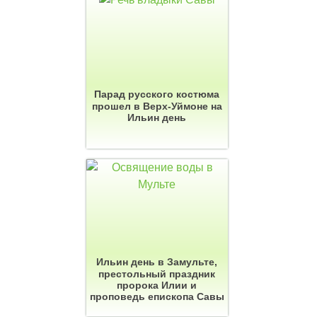
Парад русского костюма
прошел в Верх-Уймоне на
Ильин день
Ильин день в Замульте,
престольный праздник
пророка Илии и
проповедь епископа Савы