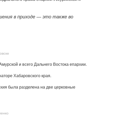
шения в приходе — это также во
овске
мурской и всего Дальнего Востока епархии.
наторе Хабаровского края.
рхия была разделена на две церковные
менко