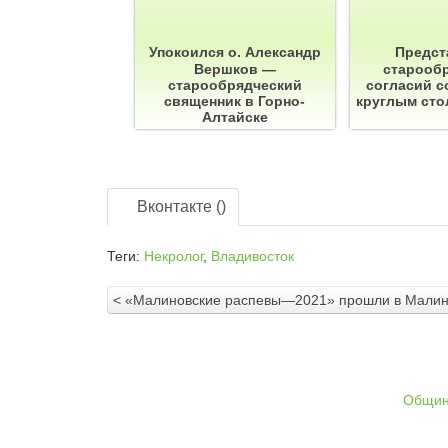
Упокоился о. Александр
Предст
Вершков —
старооб
старообрядческий
согласий с
священник в Горно-
круглым сто
Алтайске
Вконтакте (
)
Теги:
Некролог
,
Владивосток
< «Малиновские распевы—2021» прошли в Малин
Общи