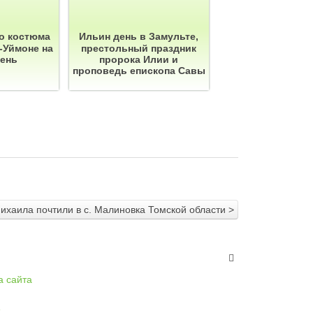
о костюма
Ильин день в Замульте,
-Уймоне на
престольный праздник
день
пророка Илии и
проповедь епископа Савы
ихаила почтили в с. Малиновка Томской области >
а сайта