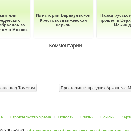
авители
Из истории Барнаульской
Парад русског
рядческих
Крестовоздвиженской
прошел в Верх
обрались за
церкви
Ильин 
лом в Москве
Комментарии
овке под Томском
Престольный праздник Архангела М
на
Строительство храма
Новости
Статьи
Ссылки
Карт
© 2006–2026
«Алтайский старообрядец» — старообрядческий сайт