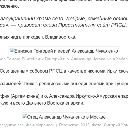
укаленко.
благоукрашении храма сего. Добрые, семейные отно
да», — приводит слова Предстоятеля сайт РПСЦ.
ных чад в приходе г. Владивостока.
коп Томско-Енисейский Григорий и о. Александр Чукаленко в Хабар
н Освященным собором РПСЦ в качестве иконома Иркутско-А
о взаимодействию с религиозными объединениями при Губер
уфия (Артемихина) и о. Александра Иркутско-Амурская епа
кую и всего Дальнего Востока епархии.
разднике свв. Жен-Мироносиц. Рогожское, 2015. Фото: Дмитрий Хо