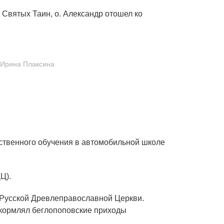
 Святых Таин, о. Александр отошел ко
 Ирина Плаксина
дственного обучения в автомобильной школе
Ц).
в Русской Древлеправославной Церкви.
окормлял беглопоповские приходы