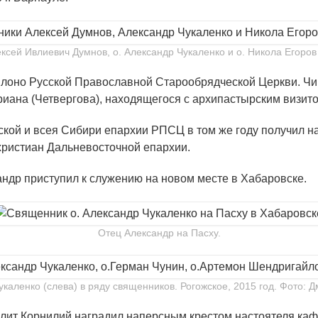
ксей Ивлиевич Думнов, о. Александр Чукаленко и о. Никола Егоров
е в лоно Русской Православной Старообрядческой Церкви. 
иана (Четвергова), находящегося с архипастырским визит
кой и всея Сибири епархии РПСЦ в том же году получил н
христиан Дальневосточной епархии.
андр приступил к служению на новом месте в Хабаровске.
Отец Александр на Пасху.
укаленко (слева) в ряду священников. Рогожское, 2015 год. Фото: 
олит Корнилий наградил наперсным крестом настоятеля каф