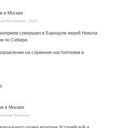
 на Рогожском. 2015
Чиноприем совершил в Барнауле иерей Никола
ом по Сибири.
аправление на служение настоятелем в
Дмитрий Хоменко
едрального храма епархии Уссурийской и