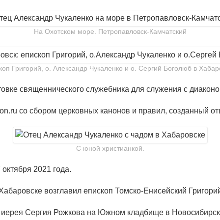
На Охотском море. Петропавловск-Камчатский
коп Григорий, о. Александр Чукаленко и о. Сергий Боголюб в Хабар
отовке священнического служебника для служения с диаконо
anon.ru со сбором церковных канонов и правил, созданный о
С юной христианкой.
 октября 2021 года.
Хабаровске возглавил епископ Томско-Енисейский Григори
и иерея Сергия Рожкова на Южном кладбище в Новосибирск