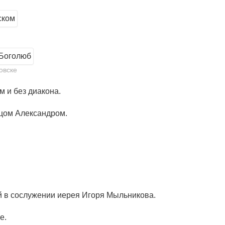
овске
м и без диакона.
тцом Александром.
й в сослужении иерея Игоря Мыльникова.
е.