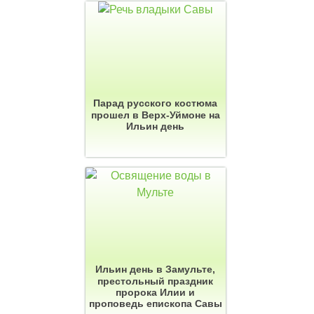
Парад русского костюма
прошел в Верх-Уймоне на
Ильин день
Ильин день в Замульте,
престольный праздник
пророка Илии и
проповедь епископа Савы