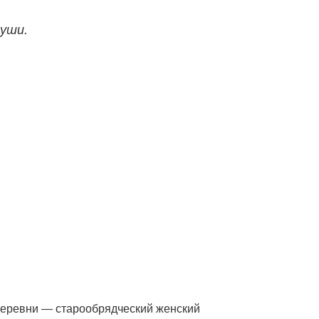
души.
 деревни — старообрядческий женский