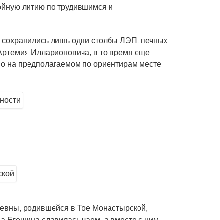
ойную литию по трудившимся и
и сохранились лишь одни столбы ЛЭП, печных
 Артемия Илларионовича, в то время еще
 но на предполагаемом по ориентирам месте
левны, родившейся в Тое Монастырской,
а Егошина славилась чаем, а вместе с ним