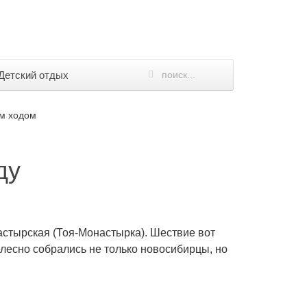
Детский отдых
ым ходом
ду
астырская (Тоя-Монастырка). Шествие вот
елесно собрались не только новосибирцы, но