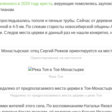
вленного в 2020 году креста
, верующие помолились заупок
стианам.
е проглядывались тополя и печные трубы. Сейчас от деревн
длиной в 4-5 км. По словам старосты новосибирской общины
ви. Следов места церкви в данный раз не нашли конкретно,
Ориентирование на местности
Река Тоя
Недалеко от предполагаемого места церкви у реки Тоя
томки жителей этого села. По воспоминаниям Натальи Яков
 деревни богато травами, её родительница Ксения Ивановн