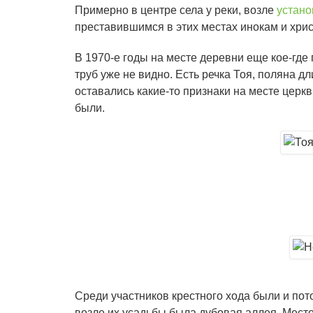
Примерно в центре села у реки, возле
устано
преставившимся в этих местах инокам и хри
В 1970-е годы на месте деревни еще кое-гд
труб уже не видно. Есть речка Тоя, поляна 
оставались какие-то признаки на месте церк
были.
Среди участников крестного хода были и по
возле их усадьбы была дубовая аллея. Место