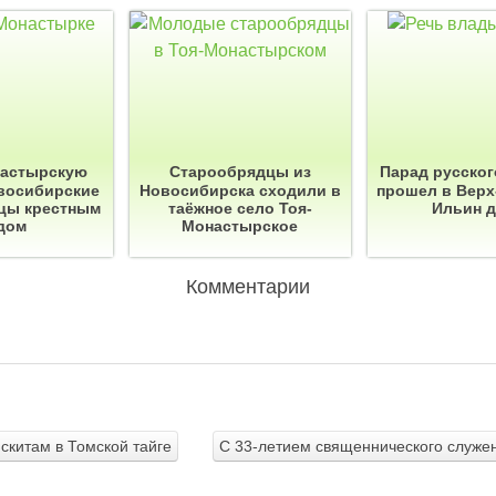
настырскую
Старообрядцы из
Парад русског
восибирские
Новосибирска сходили в
прошел в Верх
цы крестным
таёжное село Тоя-
Ильин 
дом
Монастырское
Комментарии
скитам в Томской тайге
С 33-летием священнического служен