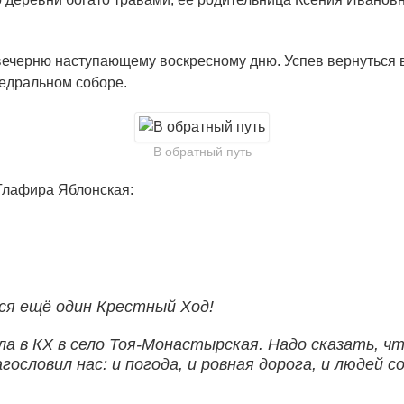
 вечерню наступающему воскресному дню. Успев вернуться в
едральном соборе.
В обратный путь
Глафира Яблонская:
лся ещё один Крестный Ход!
ла в КХ в село Тоя-Монастырская. Надо сказать, ч
агословил нас: и погода, и ровная дорога, и людей 