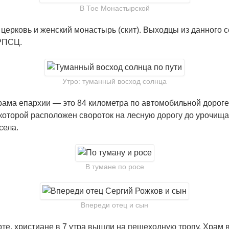
В Тое Монастырской
ерковь и женский монастырь (скит). Выходцы из данного се
 РПСЦ.
Утро: туманный восход солнца
рама епархии — это 84 километра по автомобильной дороге
т которой расположен свороток на лесную дорогу до урочищ
села.
В тумане по росе
Впереди отец и сын
те, христиане в 7 утра вышли на пешеходную тропу. Храм