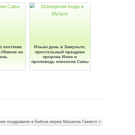
о костюма
Ильин день в Замульте,
-Уймоне на
престольный праздник
день
пророка Илии и
проповедь епископа Савы
ия поздравили в Бийске иерея Михаила Гаевого >