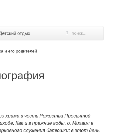
Детский отдых
а и его родителей
иография
ого храма в честь Рожества Пресвятой
де. Как и в прежние годы, о. Михаил в
церковного служения батюшки: в этот день