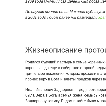
1969 года будущий священник был посвяще
По случаю именин отца Михаила публикуем 
в 2001 году. Годом ранее мы размещали
кра
Жизнеописание протои
Родился будущий пастырь в семье коренных
коренные, да еще и сибирские старообрядц
три-четыре поколения которых прожили в эти
пронес веру в Бога и заветы предков через 
Иван Иванович Задворнов — дед протоиерея 
была Вера в Бога и семья: жена, семь сынов
Задворнову заимку. Рядом в тайге было мног