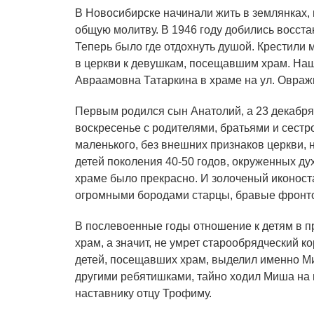
В Новосибирске начинали жить в землянках, 
общую молитву. В 1946 году добились восста
Теперь было где отдохнуть душой. Крестили
в церкви к девушкам, посещавшим храм. Наш
Авраамовна Татаркина в храме на ул. Овражн
Первым родился сын Анатолий, а 23 декабря 1
воскресенье с родителями, братьями и сестр
маленького, без внешних признаков церкви, н
детей поколения 40-50 годов, окруженных ду
храме было прекрасно. И золоченый иконоста
огромными бородами старцы, бравые фронто
В послевоенные годы отношение к детям в при
храм, а значит, не умрет старообрядческий 
детей, посещавших храм, выделил именно Ми
другими ребятишками, тайно ходил Миша на 
наставнику отцу Трофиму.