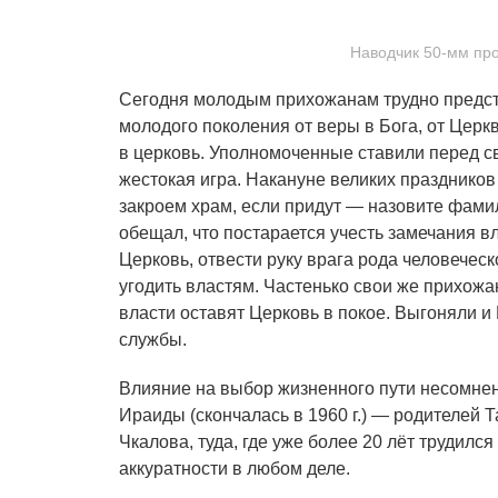
Наводчик 50-мм прот
Сегодня молодым прихожанам трудно предста
молодого поколения от веры в Бога, от Церкв
в церковь. Уполномоченные ставили перед с
жестокая игра. Накануне великих праздников
закроем храм, если придут — назовите фамил
обещал, что постарается учесть замечания в
Церковь, отвести руку врага рода человеческ
угодить властям. Частенько свои же прихожан
власти оставят Церковь в покое. Выгоняли и
службы.
Влияние на выбор жизненного пути несомнен
Ираиды (скончалась в 1960 г.) — родителей 
Чкалова, туда, где уже более 20 лёт трудил
аккуратности в любом деле.