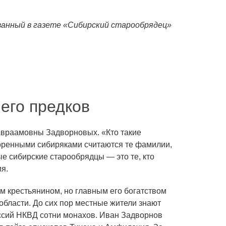
ованный в газете «Сибирский старообрядец»
его предков
Авраамовны Задворновых. «Кто такие
оренными сибиряками считаются те фамилии,
ые сибирские старообрядцы — это те, кто
я.
м крестьянином, но главным его богатством
 области. До сих пор местные жители знают
ессий НКВД сотни монахов. Иван Задворнов