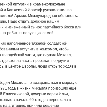
венной литургии в храме-колокольне
ой и Кавказский Иоасаф рукоположил во
оветской Армии. Международная обстановка
кию. Надо отдать должное нашим
лый и изнеженный сынок партийного босса или
жных ребят из верующих семей.
 как наполненное тяжелой солдатской
бованиями вступить в комсомол, чтобы
 гвардейской части, где служил Михаил,
 где стояла часть, проезжая по другим
ь, в центре Европы, люди открыто ходят в
убедил Михаила не возвращаться в мирскую
 1971 года в жизни Михаила произошло еще
ой Елисютиковой, дочерью иерея Ильи,
ковых в начале 60-х годов переехала в
сь на агитацию, приняли решение