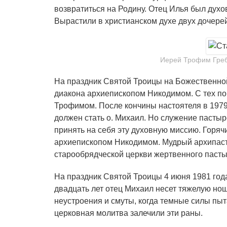
возвратиться на Родину. Отец Илья был духо
Вырастили в христианском духе двух дочерей
Иерей Трофим Гребн
На праздник Святой Троицы на Божественной
диакона архиепископом Никодимом. С тех по
Трофимом. После кончины настоятеля в 1979
должен стать о. Михаил. Но служение пасты
принять на себя эту духовную миссию. Горя
архиепископом Никодимом. Мудрый архипасты
старообрядческой церкви жертвенного пасты
На праздник Святой Троицы 4 июня 1981 год
двадцать лет отец Михаил несет тяжелую нош
неустроения и смуты, когда темные силы пыт
церковная молитва залечили эти раны.