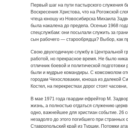
Первый шаг на пути пастырского служения бы
Воскресения Христова, что на Рогожской сл
чтеца юношу из Новосибирска Михаила Задв
была накалена до предела. Осенью 1968 год
спецслужбам: они посылали служить за грани
сын рабочего — старообрядца? Выбор, как п
Свою двухгодичную службу в Центральной гр
работой, но прекрасное время. Не было ник
отличник боевой и политической подготовки 
были и мудрые командиры. С комсомолом отст
городам Чехословакии, юноша из далекой Сиб
Костел, на перекрестках дорог стоят часовни
В мае 1971 года гвардии ефрейтор М. Задво
жизнь, а полностью отдаться служению церкв
одно, важнейшее для христиан событие. 26 
незадолго до этого погибшего при странных 
Ставропольский край из Турции. Потомки ат