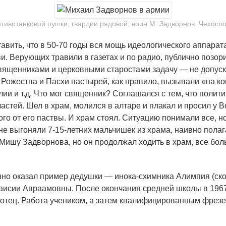
ивотанковой пушки, гвардии рядовой, воин М. Задворнов. Чехослова
вить, что в 50-70 годы вся мощь идеологического аппарат
и. Верующих травили в газетах и по радио, публично позори
вященниками и церковными старостами задачу — не допуск
 Рожества и Пасхи пастырей, как правило, вызывали «на ко
ии и т.д. Что мог священник? Соглашался с тем, что полити
ластей. Шел в храм, молился в алтаре и плакал и просил у
ого от его паствы. И храм стоял. Ситуацию понимали все, н
е выгоняли 7-15-летних мальчишек из храма, наивно полагая
 Мишу Задворнова, но он продолжал ходить в храм, все бо
но оказал пример дедушки — инока-схимника Алимпия (скон
Таисии Авраамовны. После окончания средней школы в 1967
ся отец. Работа учеником, а затем квалифицированным фрез