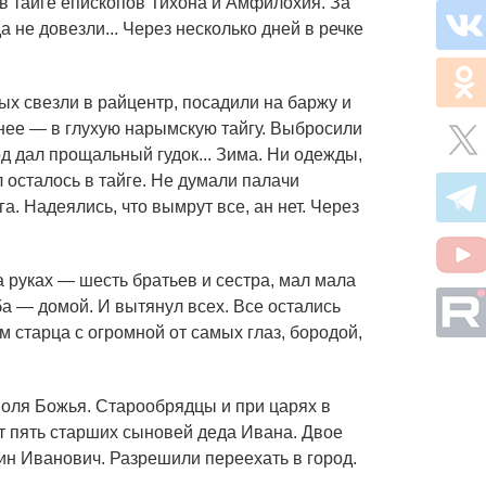
 в тайге епископов Тихона и Амфилохия. За
 не довезли... Через несколько дней в речке
х свезли в райцентр, посадили на баржу и
рнее — в глухую нарымскую тайгу. Выбросили
од дал прощальный гудок... Зима. Ни одежды,
 осталось в тайге. Не думали палачи
. Надеялись, что вымрут все, ан нет. Через
а руках — шесть братьев и сестра, мал мала
ба — домой. И вытянул всех. Все остались
м старца с огромной от самых глаз, бородой,
воля Божья. Старообрядцы и при царях в
т пять старших сыновей деда Ивана. Двое
ин Иванович. Разрешили переехать в город.