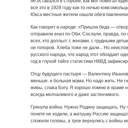
не оставался в стороне, как мог помогал ед
все это в 1928 году как-то ночью комсомольц
Юкса местные жители нашли обезглавленное
Как говорят в народе: «Пришла беда — отво
отправили вниз по Оби. Сослали, правда, по
всех, кто доплыл: с женами, с грудными деть
ни топоров. Хлеба тоже не дали... Но неиспо
русского народа, что народ этот обладает од
год в глухой тайге статистики НКВД зафикси
Отцу будущего пастыря — Валентину Иванович
меньше, и больная мама. Но надо жить. Не г
живы, слава Богу. Я хорошо помню в храме на
всегда молчаливого и даже застенчивого.
Грянула война. Нужно Родину защищать. Ну ч
почете не ходили, а матушку Россию защища
сложили головы, а трое вернулись с войны 