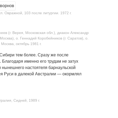
л. Овражной, 103 после литургии. 1972 г.
еев (г. Верея, Московская обл.), диакон Александр
сква), о. Геннадий Коробейников (г. Саратов), о.
 Москва, октябрь 1981 г.
Сибири тем более. Сразу же после
 Благодаря именно его трудам не затух
и нынешнего настоятеля барнаульской
я Руси в далекой Австралии — окормлял
ралия, Сидней, 1989 г.