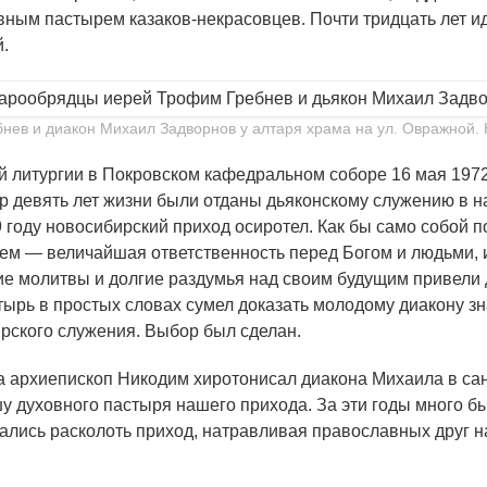
вным пастырем казаков-некрасовцев. Почти тридцать лет и
.
ев и диакон Михаил Задворнов у алтаря храма на ул. Овражной. Н
 литургии в Покровском кафедральном соборе 16 мая 1972
р девять лет жизни были отданы дьяконскому служению в на
 году новосибирский приход осиротел. Как бы само собой 
рем — величайшая ответственность перед Богом и людьми, 
чие молитвы и долгие раздумья над своим будущим привели
рь в простых словах сумел доказать молодому диакону зн
рского служения. Выбор был сделан.
а архиепископ Никодим хиротонисал диакона Михаила в сан
у духовного пастыря нашего прихода. За эти годы много б
ались расколоть приход, натравливая православных друг н