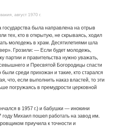
кия, август 1970 г.
а государства была направлена на отрыв
ли тех, кто в открытую, не скрываясь, ходил
ать молодежь в храм. Десятилетиями шла
вер». Грозили: — Если будет молодежь,
ку партии и правительства нужно уважать,
 Всевышнего и Пресвятой Богородицы спасти
о были среди прихожан и такие, кто старался
, что, если выполнить наказ властей, то эти
льше погружаясь в премудрости церковной
чался в 1957 г.) и бабушки — инокини
 году Михаил пошел работать на завод им.
еровщиком приучила к точности и