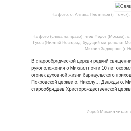
На фото: о. Антипа Плотников (г. Томск)
На фото (слева на право): чтец Федот (Москва), о
Гусев (Нижний Новгород, будущий митрополит Моск
Михаил Задворнов (г. Но
В старообрядческой церкви редкий священни
рукоположения о Михаил почти 10 лет окормл
огонек духовной жизни барнаульского прихо
Покровской церкви о. Николу… Дважды о. М
старообрядцев Христорождественской церкви
Иерей Михаил читает в