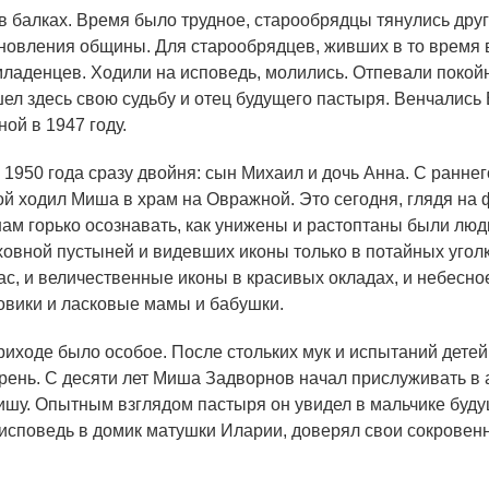
в балках. Время было трудное, старообрядцы тянулись друг 
новления общины. Для старообрядцев, живших в то время в
 младенцев. Ходили на исповедь, молились. Отпевали пок
ел здесь свою судьбу и отец будущего пастыря. Венчались
ой в 1947 году.
950 года сразу двойня: сын Михаил и дочь Анна. С раннего 
ой ходил Миша в храм на Овражной. Это сегодня, глядя на
ам горько осознавать, как унижены и растоптаны были люди
ховной пустыней и видевших иконы только в потайных уголк
с, и величественные иконы в красивых окладах, и небесное
вики и ласковые мамы и бабушки.
ходе было особое. После стольких мук и испытаний детей лю
корень. С десяти лет Миша Задворнов начал прислуживать в
шу. Опытным взглядом пастыря он увидел в мальчике будущ
исповедь в домик матушки Иларии, доверял свои сокровен