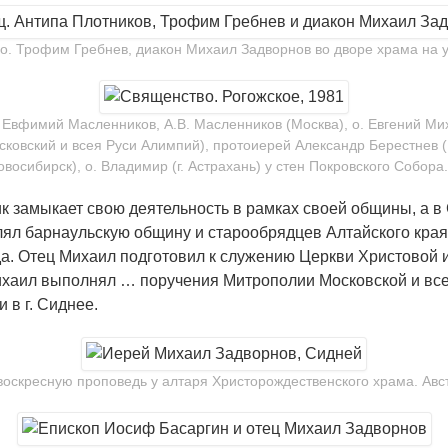
, о. Трофим Гребнев, диакон Михаил Задворнов во дворе храма на у
. Евфимий Масленников, А.В. Масленников (Москва), о. Евгений Мих
овский и всея Руси Алимпий), протоиерей Александр Берестнев (Мо
восибирск), о. Владимир (г. Астрахань) у стен Покровского Собора.
к замыкает свою деятельность в рамках своей общины, а в 
ял барнаульскую общину и старообрядцев Алтайского края.
да. Отец Михаил подготовил к служению Церкви Христовой 
ихаил выполнял … поручения Митрополии Московской и все
 в г. Сиднее.
оскресную проповедь у алтаря Христорождественского храма. Авст