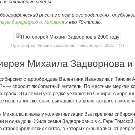
н во стихарные чтецы.
биографический рассказ о нем и его родителях, опублик
ткую биографию о. Михаила
к его 70-летию.
Протоиерей Михаил Задворнов. Новосибирск, 2000 г. (?)
ерея Михаила Задворнова и 
 сибирских старообрядцев Валентина Ивановича и Таисии 
ы?» — спросит любопытный читатель. По местным меркам к
х краях. Эти семьи уже редко уезжают из Сибири. А коренн
все испытания, которые выпадают на долю каждого поколени
Михаила, к началу коллективизации был крепким сибирски
ей и одна дочь. Жила семья Задворновых в с. Гарь Томской
о старообрядческих скитов, в которых скрывались от репр