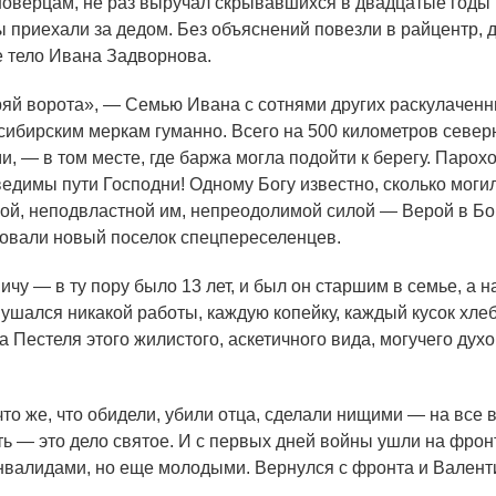
иноверцам, не раз выручал скрывавшихся в двадцатые годы
ы приехали за дедом. Без объяснений повезли в райцентр, да
 тело Ивана Задворнова.
ряй ворота», — Семью Ивана с сотнями других раскулаченны
 сибирским меркам гуманно. Всего на 500 километров севе
ми, — в том месте, где баржа могла подойти к берегу. Парох
ведимы пути Господни! Одному Богу известно, сколько могил
ной, неподвластной им, непреодолимой силой — Верой в Бога
ровали новый поселок спецпереселенцев.
у — в ту пору было 13 лет, и был он старшим в семье, а н
нушался никакой работы, каждую копейку, каждый кусок хле
 Пестеля этого жилистого, аскетичного вида, могучего духо
то же, что обидели, убили отца, сделали нищими — на все 
ть — это дело святое. И с первых дней войны ушли на фрон
инвалидами, но еще молодыми. Вернулся с фронта и Валент