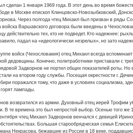
л сделан 1 января 1969 года. В этот день во время божест
ободе в Москве епископ Клинцовско-Новозыбковский, Донск
орнова. Через полгода чтец Михаил был призван в ряды С
а войска Варшавского договора были введены в Чехослова
цу действительно тех, кто не подведет. Кто надежнее: рых
равило, падал на «идеологически незрелых», но зато наде
уппе войск (Чехословакия) отец Михаил всегда вспоминает
акой дедовщины. Конечно, политработники приставали с тре
рядовой Задворнов не портил общих показателей роты. Но в
али на втором году службы. Посещая окрестности г. Дечин,
ири поражался тому, что даже в условиях социализма, здес
, горят лампады.
рнов возвратился из армии. Духовный отец иерей Трофим 
и. В те времена это был непростой выбор. Осенью того же
сентября чтец Михаил Задворнов венчался с девицей Ирин
обстоятельствах. Большая старообрядческая семья Елисюти
амана Некрасова, бежавшие из России в 18 веке, поддавши