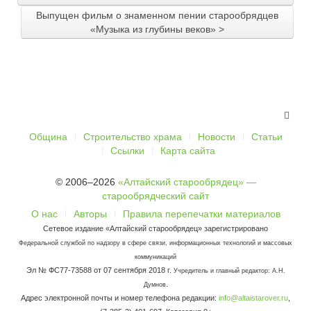
Выпущен фильм о знаменном пении старообрядцев
«Музыка из глубины веков» >
Община
Строительство храма
Новости
Статьи
Ссылки
Карта сайта
© 2006–2026
«Алтайский старообрядец» —
старообрядческий сайт
О нас
Авторы
Правила перепечатки материалов
Сетевое издание «Алтайский старообрядец» зарегистрировано
Федеральной службой по надзору в сфере связи, информационных технологий и массовых
коммуникаций
Эл № ФС77-73588 от 07 сентября 2018 г.
Учредитель и главный редактор: А.Н.
.
Думнов
Адрес электронной почты и номер телефона редакции:
info@altaistarover.ru
,