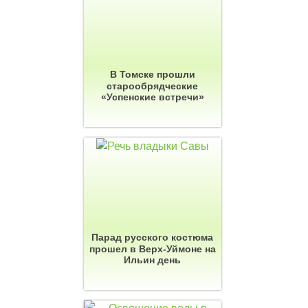
В Томске прошли
старообрядческие
«Успенские встречи»
Парад русского костюма
прошел в Верх-Уймоне на
Ильин день