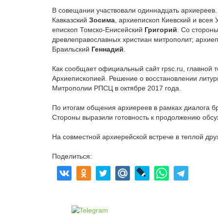
В совещании участвовали одиннадцать архиереев.
Кавказский
Зосима
, архиепископ Киевский и всея
епископ Томско-Енисейский
Григорий
. Со сторо
древлеправославных христиан митрополит; архие
Браильский
Геннадий
.
Как сообщает официальный сайт rpsc.ru, главной
Архиепископией. Решение о восстановлении литу
Митрополии РПСЦ в октябре 2017 года.
По итогам общения архиереев в рамках диалога б
Стороны выразили готовность к продолжению обс
На совместной архиерейской встрече в теплой дру
Поделиться: