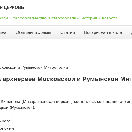
Я ЦЕРКОВЬ
ина
Общины и храмы
Статьи
Воскресная школа
осковской и Румынской Митрополий
а архиереев Московской и Румынской Ми
е Кишинева (Мазаракиевская церковь) состоялось совещание архи
цкой (Румынской).
рополий