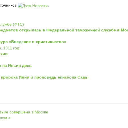
сточников
.
редметов открылась в Федеральной таможенной службе в Мо
курс «Введение в христианство»
рхии
 на Ильин день
к пророка Илии и проповедь епископа Савы
языке совершена в Москве
ркви >