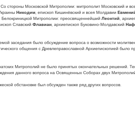
 Со стороны Московской Митрополии: митрополит Московский и вс
 Украины
Никодим
, епископ Кишинёвский и всея Молдавии
Евмени
ны Белокриницкой Митрополии: преосвященнейший
Леонтий
, архие
пископ Славский
Флавиан
, архиепископ Буковино-Молдавский
Наф
 темой заседания было обсуждение вопроса о возможности молитв
ргического общения с Древлеправославной Архиепископией было 
ратских Митрополий не было принятых окончательных решений. Тем
уждения данного вопроса на Освященных Соборах двух Митрополи
жеской обстановке был обсужден также ряд других вопросов.