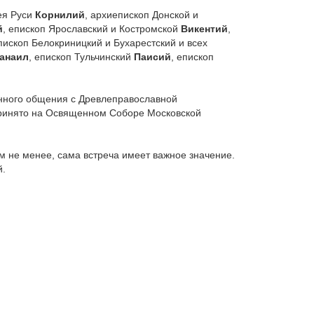
ея Руси
Корнилий
, архиепископ Донской и
й
, епископ Ярославский и Костромской
Викентий
,
пископ Белокриницкий и Бухарестский и всех
анаил
, епископ Тульчинский
Паисий
, епископ
енного общения с Древлеправославной
принято на Освященном Соборе Московской
 не менее, сама встреча имеет важное значение.
й.