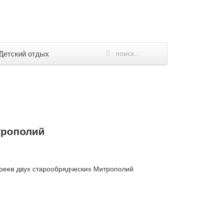
Детский отдых
трополий
ереев двух старообрядческих Митрополий