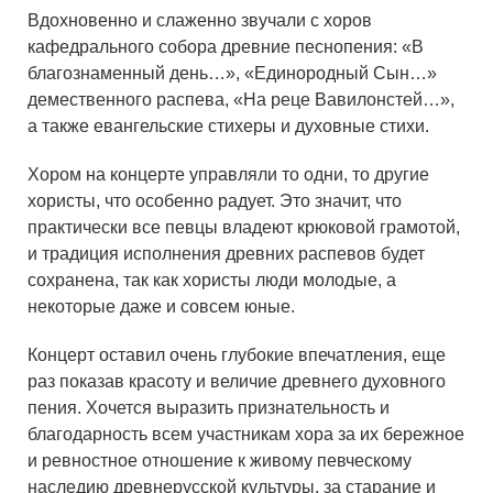
Вдохновенно и слаженно звучали с хоров
кафедрального собора древние песнопения: «В
благознаменный день…», «Единородный Сын…»
демественного распева, «На реце Вавилонстей…»,
а также евангельские стихеры и духовные стихи.
Хором на концерте управляли то одни, то другие
хористы, что особенно радует. Это значит, что
практически все певцы владеют крюковой грамотой,
и традиция исполнения древних распевов будет
сохранена, так как хористы люди молодые, а
некоторые даже и совсем юные.
Концерт оставил очень глубокие впечатления, еще
раз показав красоту и величие древнего духовного
пения. Хочется выразить признательность и
благодарность всем участникам хора за их бережное
и ревностное отношение к живому певческому
наследию древнерусской культуры, за старание и