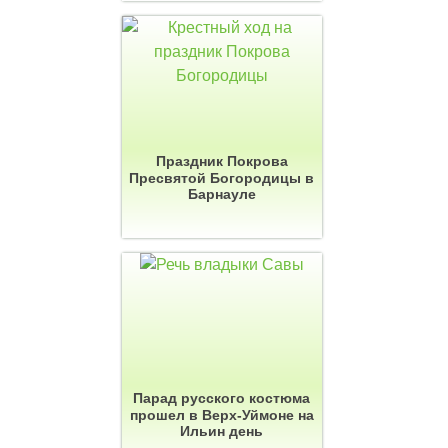
Праздник Покрова
Пресвятой Богородицы в
Барнауле
Парад русского костюма
прошел в Верх-Уймоне на
Ильин день