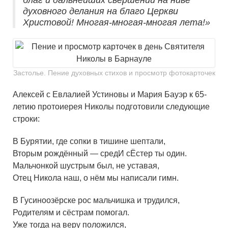
благ и дальнейших свершений на ниве
духовного делания на благо Церкви
Христовой! Многая-многая-многая лета!»
Застолье. Пение духовных стихов и просмотр фотокарточек
Алексей с Евлалией Устиновы и Мария Бауэр к 65-
летию протоиерея Николы подготовили следующие
строки:
В Бурятии, где сопки в тишине шептали,
Вторым рождённый — средИ сЁстер ты один.
Мальчонкой шустрым был, не уставая,
Отец Никола наш, о нём мы написали гимн.
В Гусиноозёрске рос мальчишка и трудился,
Родителям и сёстрам помогал.
Уже тогда на веру положился,