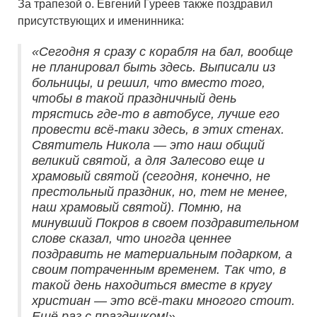
За трапезой о. Евгений Гуреев также поздравил
присутствующих и именинника:
«Сегодня я сразу с корабля на бал, вообще
не планировал быть здесь. Выписали из
больницы, и решил, что вместо того,
чтобы в такой праздничный день
трястись где-то в автобусе, лучше его
провести всё-таки здесь, в этих стенах.
Святитель Никола — это наш общий
великий святой, а для Залесово еще и
храмовый святой (сегодня, конечно, не
престольный праздник, но, тем не менее,
наш храмовый святой). Помню, на
минувший Покров в своем поздравительном
слове сказал, что иногда ценнее
поздравить не материальным подарком, а
своим потраченным временем. Так что, в
такой день находиться вместе в кругу
христиан — это всё-таки многого стоит.
Ещё раз с праздником!»