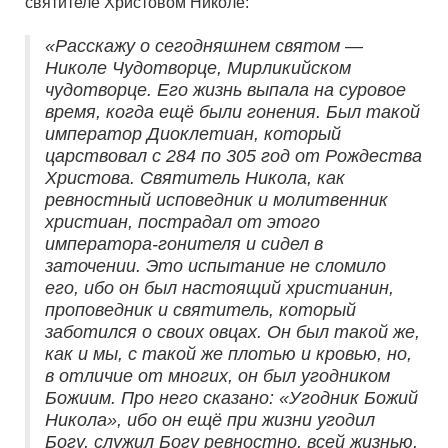
святителе Христовом Николе:
«Расскажу о сегодняшнем святом —
Николе Чудотворце, Мирликийском
чудотворце. Его жизнь выпала на суровое
время, когда ещё были гонения. Был такой
император Диоклетиан, который
царствовал с 284 по 305 год от Рождества
Христова. Святитель Никола, как
ревностный исповедник и молитвенник
христиан, пострадал от этого
императора-гонителя и сидел в
заточении. Это испытание не сломило
его, ибо он был настоящий христианин,
проповедник и святитель, который
заботился о своих овцах. Он был такой же,
как и мы, с такой же плотью и кровью, но,
в отличие от многих, он был угодником
Божиим. Про него сказано: «Угодник Божий
Никола», ибо он ещё при жизни угодил
Богу, служил Богу ревностно, всей жизнью,