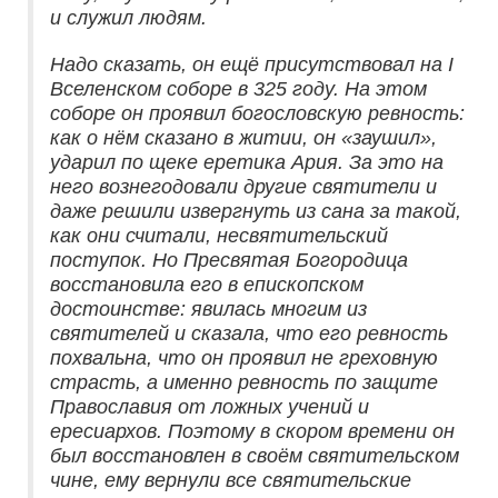
и служил людям.
Надо сказать, он ещё присутствовал на I
Вселенском соборе в 325 году. На этом
соборе он проявил богословскую ревность:
как о нём сказано в житии, он «заушил»,
ударил по щеке еретика Ария. За это на
него вознегодовали другие святители и
даже решили извергнуть из сана за такой,
как они считали, несвятительский
поступок. Но Пресвятая Богородица
восстановила его в епископском
достоинстве: явилась многим из
святителей и сказала, что его ревность
похвальна, что он проявил не греховную
страсть, а именно ревность по защите
Православия от ложных учений и
ересиархов. Поэтому в скором времени он
был восстановлен в своём святительском
чине, ему вернули все святительские