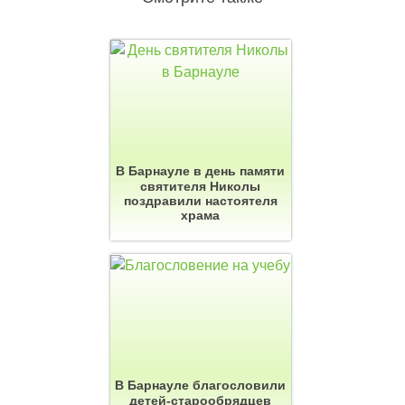
В Барнауле в день памяти
святителя Николы
поздравили настоятеля
храма
В Барнауле благословили
детей-старообрядцев