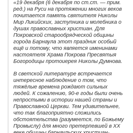
«19 декабря (6 декабря по ст.ст. — прим.
ред.) на Руси на протяжении многих веков
почитается память святителя Николы
Мир Ликийских, заступника и молебника о
душах православных христиан. Для
Покровской старообрядческой общины
города Барнаула этот праздник особый
ещё и потому, что является именинами
настоятеля Храма Покрова Пресвятыя
Богородицы протоиерея Николы Думнова.
В светской литературе встречается
интересное наблюдение о том, что
тяжёлые времена рождают сильных
людей. К сожалению, 90-е годы были очень
непростыми в истории нашей страны и
Православной Церкви. Тем удивительнее,
что так благоприятно сложились
обстоятельства (разумеется, по Божьему
Промыслу) для много претерпевшей в XX
веке общины барнаульских христиан-