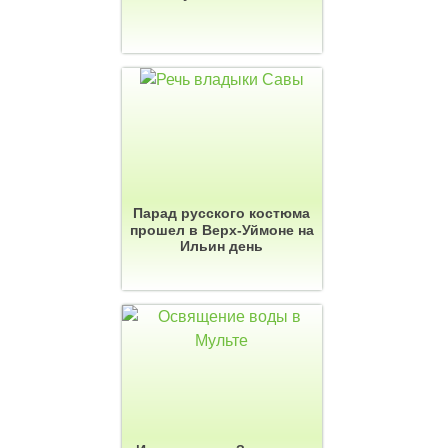
Парад русского костюма
прошел в Верх-Уймоне на
Ильин день