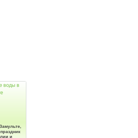
Замульте,
праздник
лии и