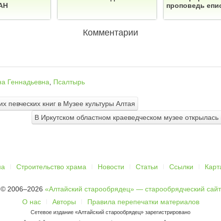
АН
проповедь епи
Комментарии
на Геннадьевна
,
Псалтырь
х певческих книг в Музее культуры Алтая
В Иркутском областном краеведческом музее открылась
на
Строительство храма
Новости
Статьи
Ссылки
Карт
© 2006–2026
«Алтайский старообрядец» — старообрядческий сайт
О нас
Авторы
Правила перепечатки материалов
Сетевое издание «Алтайский старообрядец» зарегистрировано