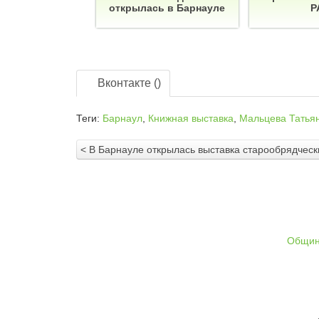
открылась в Барнауле
Р
Вконтакте (
)
Теги:
Барнаул
,
Книжная выставка
,
Мальцева Татья
< В Барнауле открылась выставка старообрядчески
Общи