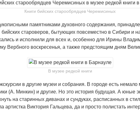
Книги бийских старообрядцев Черемисиных
с рукописными памятниками духовного содержания, принадл
в бийских староверов, бытующих повсеместно в Сибири и н
ались и исполнили для всех и, особенно для Ирины Влади
у Вербного воскресенья, а также предстоящим дням Велик
В музее редкой книги
экскурсии в другие музеи и собрания. В городе есть немало
ки (А. Минкин) и другие. Но это история будущая. А юные 
охнуть на старинных диванах и сундуках, расписанных в ст
а артистка Виктория Гальцева, да и просто полистать интер