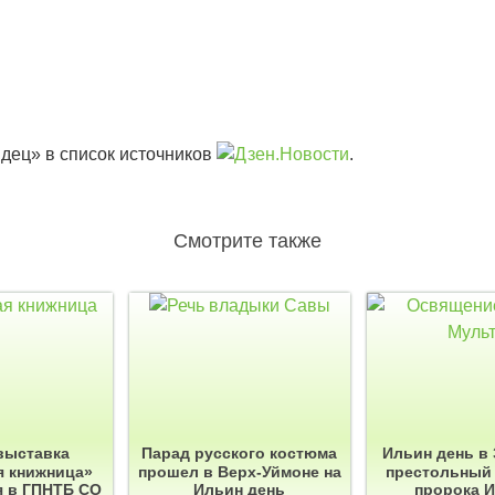
дец» в список источников
.
Смотрите также
выставка
Парад русского костюма
Ильин день в 
я книжница»
прошел в Верх-Уймоне на
престольный 
я в ГПНТБ СО
Ильин день
пророка И