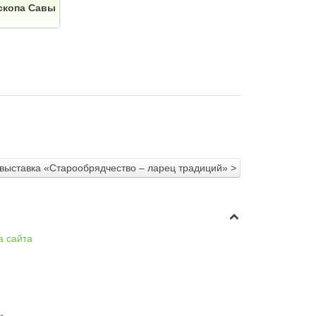
скопа Савы
 выставка «Старообрядчество – ларец традиций» >
а сайта