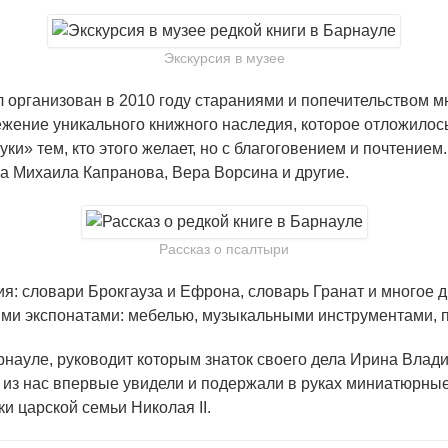
Экскурсия в музее
ыл организован в 2010 году стараниями и попечительством
жение уникального книжного наследия, которое отложилось
ки» тем, кто этого желает, но с благоговением и почтение
а Михаила Капранова, Вера Ворсина и другие.
Рассказ о псалтыри
я: словари Брокгауза и Ефрона, словарь Гранат и многое 
ными экспонатами: мебелью, музыкальными инструментами, 
рнауле, руководит которым знаток своего дела Ирина Влад
ие из нас впервые увидели и подержали в руках миниатюрн
и царской семьи Николая II.