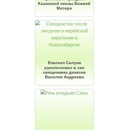
Казанской иконы Божией
Матери
Епископ Силуян
рукоположил в сан
священника диакона
Василия Андреева