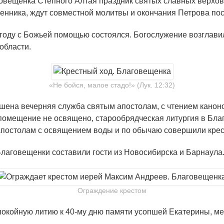
говещенка Степного Алтая праздник святых славных верхо
енника, ждут совместной молитвы и окончания Петрова пос
году с Божьей помощью состоялся. Богослужение возглави
области.
«Не бойся, малое стадо!» (Лук. 12:32)
шена вечерняя служба святым апостолам, с чтением канон
помещение не освящено, старообрядческая литургия в Благ
постолам с освящением воды и по обычаю совершили крест
лаговещенки составили гости из Новосибирска и Барнаула
Ограждение крестом
окойную литию к 40-му дню памяти усопшей Екатерины, ме