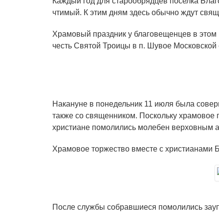
Каждый год для старообрядцев поселка Бла
чтимый. К этим дням здесь обычно ждут свящ
Храмовый праздник у благовещенцев в этом 
честь Святой Троицы в п. Шувое Московской 
Накануне в понедельник 11 июля была совер
также со священником. Поскольку храмовое 
христиане помолились молебен верховным а
Храмовое торжество вместе с христианами Б
После службы собравшиеся помолились зауп