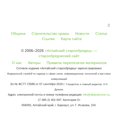
Община
Строительство храма
Новости
Статьи
Ссылки
Карта сайта
© 2006–2026
«Алтайский старообрядец» —
старообрядческий сайт
О нас
Авторы
Правила перепечатки материалов
Сетевое издание «Алтайский старообрядец» зарегистрировано
Федеральной службой по надзору в сфере связи, информационных технологий и массовых
коммуникаций
Эл № ФС77-73588 от 07 сентября 2018 г.
Учредитель и главный редактор: А.Н.
.
Думнов
Адрес электронной почты и номер телефона редакции:
info@altaistarover.ru
,
(7-385-2) 401-697. Категория 0+
656050, Алтайский край, г. Барнаул, ул. Г. Исакова, 154.