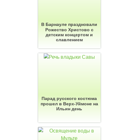
В Барнауле праздновали
Рожество Христово с
детским концертом и
славлением
Парад русского костюма
прошел в Верх-Уймоне на
Ильин день