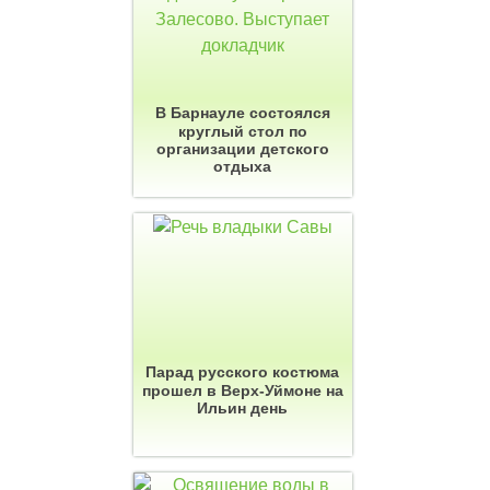
В Барнауле состоялся
круглый стол по
организации детского
отдыха
Парад русского костюма
прошел в Верх-Уймоне на
Ильин день