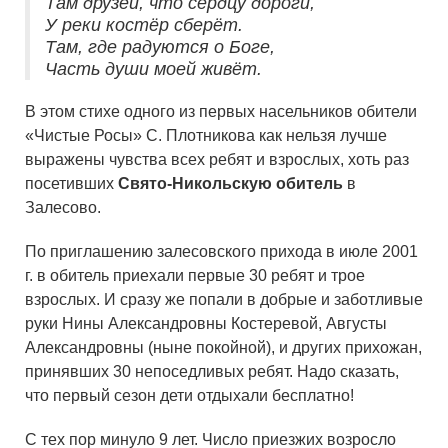
Там друзей, что сердцу дороги,
У реки костёр сберёт.
Там, где радуются о Боге,
Часть души моей живёт.
В этом стихе одного из первых насельников обители
«Чистые Росы» С. Плотникова как нельзя лучше
выражены чувства всех ребят и взрослых, хоть раз
посетивших
Свято-Никольскую обитель
в
Залесово.
По приглашению залесовского прихода в июле 2001
г. в обитель приехали первые 30 ребят и трое
взрослых. И сразу же попали в добрые и заботливые
руки Нины Александровны Костеревой, Августы
Александровны (ныне покойной), и других прихожан,
принявших 30 непоседливых ребят. Надо сказать,
что первый сезон дети отдыхали бесплатно!
С тех пор минуло 9 лет. Число приезжих возросло