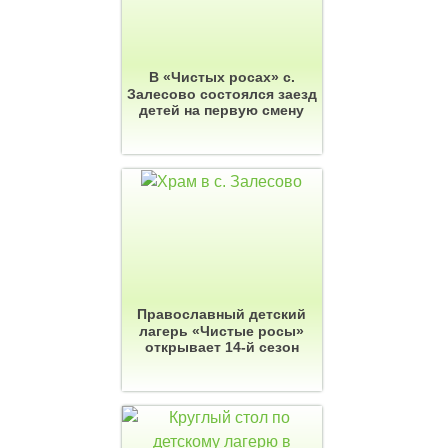
В «Чистых росах» с.
Залесово состоялся заезд
детей на первую смену
Православный детский
лагерь «Чистые росы»
открывает 14-й сезон