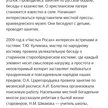
уголок. Проводились занятия по русской борьбе,
беседы о казачестве. О христианском лагере
становится известно в селе. Начинают
интересоваться представители местной прессы,
краеведческого музея. Они беседуют с детьми,
проводят занятия.
2009 год в «Чистых Росах» интересен встречами и
гостями: Т.Ю. Куликова, мастер по народному
костюму, провела увлекательную беседу о
старинном старообрядческом костюме, где каждый
элемент несет смысловую нагрузку, а простота и
неповторимый колорит заставляет любоваться
праздничным и повседневным нарядом наших
предков; О.А. Царегородцева провела занятие по
мезенской росписи; А.И. Болотина организовала
поисковую работу. Насельники местной богадельни
многое рассказали ребятам о былой жизни
староверов; Н.М. Шмакова — учитель школы,