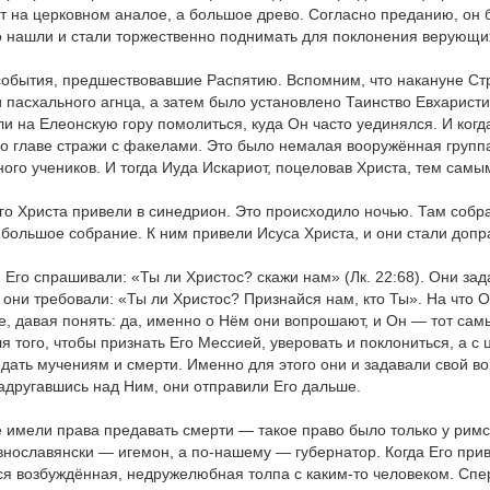
т на церковном аналое, а большое древо. Согласно преданию, он б
о нашли и стали торжественно поднимать для поклонения верующи
события, предшествовавшие Распятию. Вспомним, что накануне Ст
пасхального агнца, а затем было установлено Таинство Евхаристии
ли на Елеонскую гору помолиться, куда Он часто уединялся. И когд
 во главе стражи с факелами. Это было немалая вооружённая групп
ого учеников. И тогда Иуда Искариот, поцеловав Христа, тем самым 
ого Христа привели в синедрион. Это происходило ночью. Там собр
большое собрание. К ним привели Исуса Христа, и они стали допр
Его спрашивали: «Ты ли Христос? скажи нам» (Лк. 22:68). Они зада
 они требовали: «Ты ли Христос? Признайся нам, кто Ты». На что О
е, давая понять: да, именно о Нём они вопрошают, и Он — тот сам
 того, чтобы признать Его Мессией, уверовать и поклониться, а с 
ть мучениям и смерти. Именно для этого они и задавали свой воп
надругавшись над Ним, они отправили Его дальше.
е имели права предавать смерти — такое право было только у римс
внославянски — игемон, а по-нашему — губернатор. Когда Его приве
тся возбуждённая, недружелюбная толпа с каким-то человеком. Спер