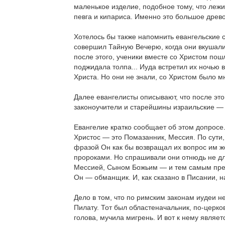
маленькое изделие, подобное тому, что лежи
певга и кипариса. Именно это большое древ
Хотелось бы также напомнить евангельские 
совершил Тайную Вечерю, когда они вкушали 
после этого, ученики вместе со Христом пош
поджидала толпа... Иуда встретил их ночью
Христа. Но они не знали, со Христом было мн
Далее евангелисты описывают, что после эт
законоучители и старейшины израильские — 
Евангелие кратко сообщает об этом допросе. 
Христос — это Помазанник, Мессия. По сути,
фразой Он как бы возвращал их вопрос им ж
пророками. Но спрашивали они отнюдь не для
Мессией, Сыном Божьим — и тем самым преда
Он — обманщик. И, как сказано в Писании, 
Дело в том, что по римским законам иудеи н
Пилату. Тот был областеначальник, по-церко
голова, мучила мигрень. И вот к нему являе