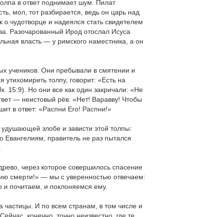
Толпа в ответ поднимает шум. Пилат
ь, мол, тот разбирается, ведь он царь над
к о чудотворце и надеялся стать свидетелем
ова. Разочарованный Ирод отослал Исуса
альная власть — у римского наместника, а он
ных учеников. Они пребывали в смятении и
я утихомирить толпу, говорит: «Есть на
. 15:9). Но они все как один закричали: «Не
твет — неистовый рёв: «Нет! Варавву! Чтобы
ит в ответ: «Распни Его! Распни!»
в удушающей злобе и зависти этой толпы:
но Евангелиям, правитель не раз пытался
.
 древо, через которое совершилось спасение
удию смерти!» — мы с уверенностью отвечаем:
о и почитаем, и поклоняемся ему.
 частицы. И по всем странам, в том числе и
Сейчас, конечно, точно неизвестно, где те