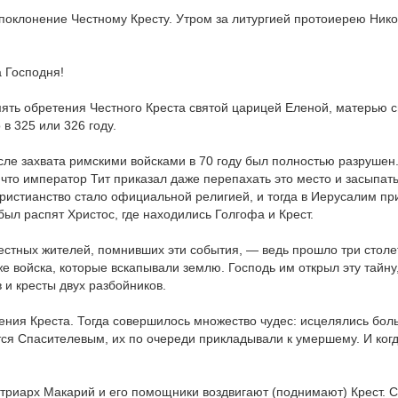
поклонение Честному Кресту. Утром за литургией протоиерею Нико
 Господня!
мять обретения Честного Креста святой царицей Еленой, матерью с
в 325 или 326 году.
сле захвата римскими войсками в 70 году был полностью разрушен
что император Тит приказал даже перепахать это место и засыпать
 христианство стало официальной религией, и тогда в Иерусалим п
ыл распят Христос, где находились Голгофа и Крест.
местных жителей, помнивших эти события, — ведь прошло три столе
же войска, которые вскапывали землю. Господь им открыл эту тайну
в и кресты двух разбойников.
ения Креста. Тогда совершилось множество чудес: исцелялись бол
ется Спасителевым, их по очереди прикладывали к умершему. И ко
атриарх Макарий и его помощники воздвигают (поднимают) Крест. С