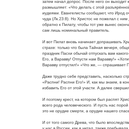
затем начал допрос. После него он выходит к
размышляет: «Что делать с этой разъярённой
иудеями. Евангелисты сообщают, что Ирод оч
чуда (Лк.23:8). Но Христос не пожелал с ни
обратно к Пилату, чтобы тот уже вынес окон
сам лишь номинальный правитель.
И вот Пилат вновь начинает допрашивать Хри
страхе: только что была Тайная вечеря, обще
праздник Пасхи обычай отпускать вам какого-
Его, а Варавву! Отпусти нам Варавву!» «Хот
Варавву отпустил!» «Что же, — спрашивает П
Даже трудно себе представить, насколько ст
«Распни! Распни Его!» И, как мы знаем, в ко
избавить Его от этой участи. А далее сверши
И поэтому крест, на котором был распят Хрис
всего рода человеческого. И пусть нас поро
это не орудие смерти, а орудие нашего спас
И от того самого Древа, что было впоследств
у нас в России, как я читал, также пребывал