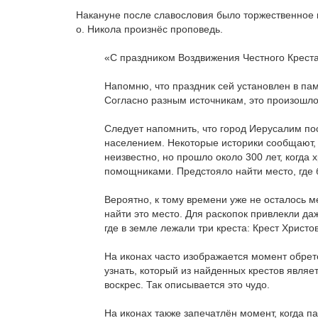
Накануне после славословия было торжественное 
о. Никола произнёс проповедь.
«С праздником Воздвижения Честного Креста
Напомню, что праздник сей установлен в па
Согласно разным источникам, это произошло 
Следует напомнить, что город Иерусалим по
населением. Некоторые историки сообщают, 
неизвестно, но прошло около 300 лет, когда
помощниками. Предстояло найти место, где б
Вероятно, к тому времени уже не осталось 
найти это место. Для раскопок привлекли да
где в земле лежали три креста: Крест Христо
На иконах часто изображается момент обрет
узнать, который из найденных крестов явля
воскрес. Так описывается это чудо.
На иконах также запечатлён момент, когда п