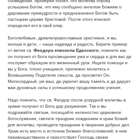
сновидении. Архиерей понял, что молитва отрока
услышана Богом, что ему сообщено ангелом Божиим о
даровании премудрости и предназначено Богом быть
пастырем церкви Христовой. После этого епископ
определил его в свой клир.
Боголюбивые, древлеправославные христиане, и вы,
юноши и дети, – наша надежда и радость. Берите пример
от жития св.
Феодора епископа Едесского
; помните как
он получил от Бога просвещение ума и сердца и для вас да
послужит образцом его жизненный урок. Ищите помощи и
вы у Бога, плохо учащиеся, прилежно молитесь к
Всевышнему Подателю смысла, да просветит Он,
Милосердный, ум ваш; да укрепит вашу память и да дарует
вам духовные силы к успешному продолжению учения.
Надо помнить, что св. Феодор после усердной молитвы в
храме получил от Бога дар разумения. Так и вы
подражайте святым, посещайте неленостно церковное
богослужение, святите праздник хождением в храм Божий
для молитвы; проводите праздники в творении добрых дел.
Храм есть место и источник Божиих благословений; в нем
преимущественно и присутствует Господь своею