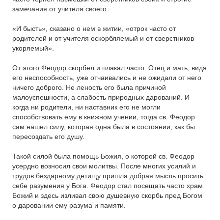
замечания от учителя своего.
«И бысть», сказано о нем в житии, «отрок часто от
родителей и от учителя оскорбляемый и от сверстников
укоряемый».
От этого Феодор скорбел и плакал часто. Отец и мать, видя
его неспособность, уже отчаивались и не ожидали от него
ничего доброго. Не леность его была причиной
малоуспешности, а слабость природных дарований. И
когда ни родители, ни наставник его не могли
способствовать ему в книжном учении, тогда св. Феодор
сам нашел силу, которая одна была в состоянии, как бы
пересоздать его душу.
Такой силой была помощь Божия, о которой св. Феодор
усердно возносил свои молитвы. После многих усилий и
трудов бездарному детищу пришла добрая мысль просить
себе разумения у Бога. Феодор стал посещать часто храм
Божий и здесь изливал свою душевную скорбь пред Богом
о даровании ему разума и памяти.