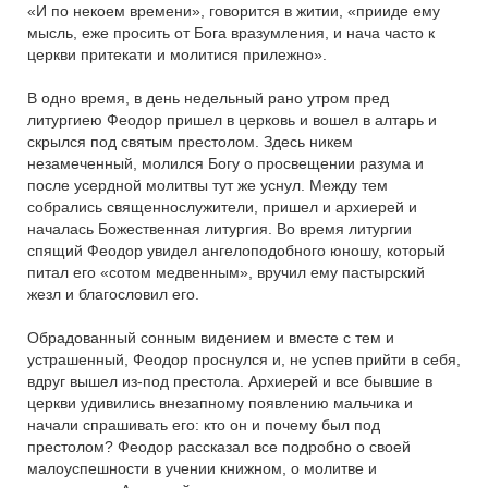
«И по некоем времени», говорится в житии, «прииде ему
мысль, еже просить от Бога вразумления, и нача часто к
церкви притекати и молитися прилежно».
В одно время, в день недельный рано утром пред
литургиею Феодор пришел в церковь и вошел в алтарь и
скрылся под святым престолом. Здесь никем
незамеченный, молился Богу о просвещении разума и
после усердной молитвы тут же уснул. Между тем
собрались священнослужители, пришел и архиерей и
началась Божественная литургия. Во время литургии
спящий Феодор увидел ангелоподобного юношу, который
питал его «сотом медвенным», вручил ему пастырский
жезл и благословил его.
Обрадованный сонным видением и вместе с тем и
устрашенный, Феодор проснулся и, не успев прийти в себя,
вдруг вышел из-под престола. Архиерей и все бывшие в
церкви удивились внезапному появлению мальчика и
начали спрашивать его: кто он и почему был под
престолом? Феодор рассказал все подробно о своей
малоуспешности в учении книжном, о молитве и