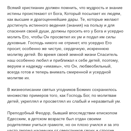
Всякий христианин должен помнить, что мудрость и знание
истины проистекают от Бога, Который посылает их людям,
как высшие и драгоценнейшие дары. Те, которые желают
достигнуть истинного ведения (знания) на пользу и для
спасения своей души, должны просить его у Бога и усердно
молить Его, чтобы Он просветил их ум и подал им силы
духовные. Господь никого не отринет, кто усердно Его
просит, особенно же чистую, сердечную, искреннюю
молитву детей. Во время своей земной жизни Спаситель
наш особенно любил и приближал к себе детей, поэтому,
веруем и надежду «имамы», что Он, любвеобильный,
всегда готов и теперь внимать смиренной и усердной
молитве их.
В жизнеописании святых угодников Божиих сохранилось
множество примеров того, как Господь Бог, по молитвам
детей, укреплял и просветлял их слабый и неразвитый ум.
Преподобный Феодор, бывший впоследствии епископом
Едесским, в детском возрасте был отдан своими
родителями учиться грамоте, но он плохо учился и за это
часто терпел насмешки от сверстников своих и строгие