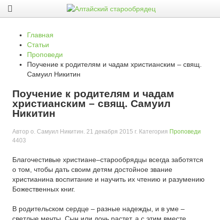
Главная
Статьи
Проповеди
Поучение к родителям и чадам христианским – cвящ.
Самуил Никитин
Поучение к родителям и чадам
христианским – cвящ. Самуил
Никитин
Автор
о. Самуил Никитин
.
21 декабря 2015 г
. Категория
Проповеди
4403
Благочестивые христиане–старообрядцы всегда заботятся
о том, чтобы дать своим детям достойное звание
христианина воспитание и научить их чтению и разумению
Божественных книг.
В родительском сердце – разные надежды, и в уме –
светлые мечты. Сын или дочь растет, а с этим вместе