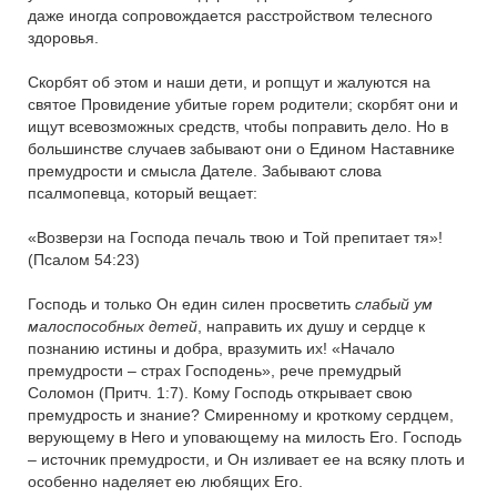
даже иногда сопровождается расстройством телесного
здоровья.
Скорбят об этом и наши дети, и ропщут и жалуются на
святое Провидение убитые горем родители; скорбят они и
ищут всевозможных средств, чтобы поправить дело. Но в
большинстве случаев забывают они о Едином Наставнике
премудрости и смысла Дателе. Забывают слова
псалмопевца, который вещает:
«Возверзи на Господа печаль твою и Той препитает тя»!
(Псалом 54:23)
Господь и только Он един силен просветить
слабый ум
малоспособных детей
, направить их душу и сердце к
познанию истины и добра, вразумить их! «Начало
премудрости – страх Господень», рече премудрый
Соломон (Притч. 1:7). Кому Господь открывает свою
премудрость и знание? Смиренному и кроткому сердцем,
верующему в Него и уповающему на милость Его. Господь
– источник премудрости, и Он изливает ее на всяку плоть и
особенно наделяет ею любящих Его.