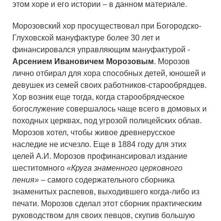
этом хоре и его истории – в данном материале.
Морозовский хор просуществовал при Богородско-
Глуховской мануфактуре более 30 лет и
финансировался управляющим мануфактурой -
Арсением Ивановичем Морозовым
. Морозов
лично отбирал для хора способных детей, юношей и
девушек из семей своих работников-старообрядцев.
Хор возник еще тогда, когда старообрядческое
богослужение совершалось чаще всего в домовых и
походных церквах, под угрозой полицейских облав.
Морозов хотел, чтобы живое древнерусское
наследие не исчезло. Еще в 1884 году для этих
целей А.И. Морозов профинансировал издание
шеститомного
«Круга знаменного церковного
пения»
– самого содержательного сборника
знаменитых распевов, выходившего когда-либо из
печати. Морозов сделал этот сборник практическим
руководством для своих певцов, скупив большую