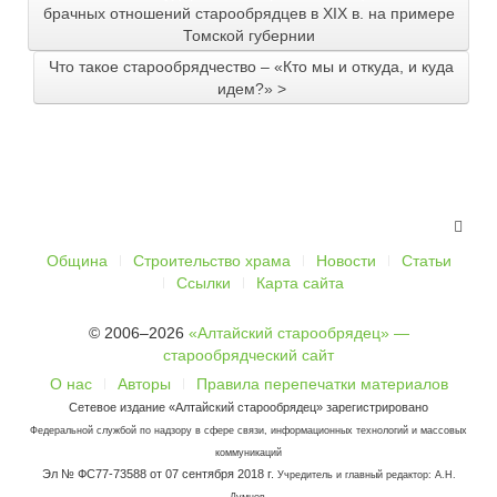
брачных отношений старообрядцев в XIX в. на примере
Томской губернии
Что такое старообрядчество – «Кто мы и откуда, и куда
идем?» >
Община
Строительство храма
Новости
Статьи
Ссылки
Карта сайта
© 2006–2026
«Алтайский старообрядец» —
старообрядческий сайт
О нас
Авторы
Правила перепечатки материалов
Сетевое издание «Алтайский старообрядец» зарегистрировано
Федеральной службой по надзору в сфере связи, информационных технологий и массовых
коммуникаций
Эл № ФС77-73588 от 07 сентября 2018 г.
Учредитель и главный редактор: А.Н.
.
Думнов