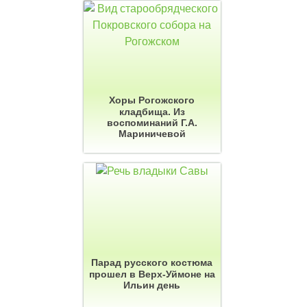
Хоры Рогожского
кладбища. Из
воспоминаний Г.А.
Мариничевой
Парад русского костюма
прошел в Верх-Уймоне на
Ильин день