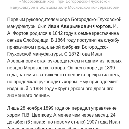
«Морозовский хор» при Богородско-Глуховской
мануфактуре в Большом зале Московской консерватории
Первым руководителем хора Богородско-Глуховской
мануфактуры был
Иван Аверьянович Фортов
. И.
А. Фортов родился в 1842 году в семье крестьянина
сельца Слободищи. В 1864 году поступил на службу
приказчиком прядильной фабрики Богородско-
Глуховской мануфактуры. С 1872 года Иван
Аверьянович стал руководителем и одним из первых
певцов Морозовского хора. Он пел в хоре до 1899
года, затем из-за тяжелого плеврита прекратил петь,
но продолжал руководить хором. Ему принадлежит
изданный в 1884 году «Круг церковнаго древняго
знаменнаго пения».
Лишь 28 ноября 1899 года он передал управление
хором П.В. Цветкову. А менее чем через месяц, 24
декабря (6 января по новому стилю) 1907 года Иван
Аверьянович Фортов, первый руководитель