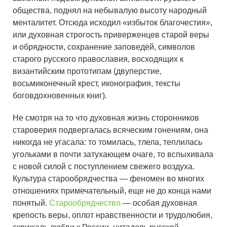
общества, поднял на небывалую высоту народный
менталитет. Отсюда исходил «избыток благочестия»,
или духовная строгость приверженцев старой веры
и обрядности, сохранение заповедей, символов
старого русского православия, восходящих к
византийским прототипам (двуперстие,
восьмиконечный крест, иконография, тексты
боговдохновенных книг).
Не смотря на то что духовная жизнь сторонников
староверия подвергалась всяческим гонениям, она
никогда не угасала: то томилась, тлела, теплилась
угольками в почти затухающем очаге, то вспыхивала
с новой силой с поступлением свежего воздуха.
Культура старообрядчества — феномен во многих
отношениях примечательный, еще не до конца нами
понятый.
Старообрядчество
— особая духовная
крепость веры, оплот нравственности и трудолюбия,