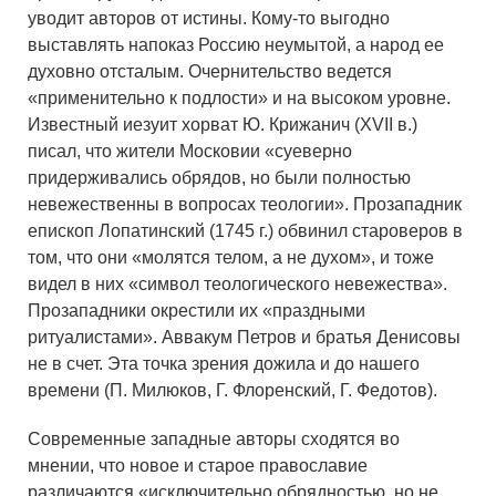
уводит авторов от истины. Кому-то выгодно
выставлять напоказ Россию неумытой, а народ ее
духовно отсталым. Очернительство ведется
«применительно к подлости» и на высоком уровне.
Известный иезуит хорват Ю. Крижанич (XVII в.)
писал, что жители Московии «суеверно
придерживались обрядов, но были полностью
невежественны в вопросах теологии». Прозападник
епископ Лопатинский (1745 г.) обвинил староверов в
том, что они «молятся телом, а не духом», и тоже
видел в них «символ теологического невежества».
Прозападники окрестили их «праздными
ритуалистами». Аввакум Петров и братья Денисовы
не в счет. Эта точка зрения дожила и до нашего
времени (П. Милюков, Г. Флоренский, Г. Федотов).
Современные западные авторы сходятся во
мнении, что новое и старое православие
различаются «исключительно обрядностью, но не