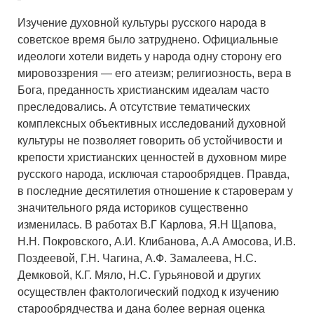
Изучение духовной культуры русского народа в
советское время было затруднено. Официальные
идеологи хотели видеть у народа одну сторону его
мировоззрения — его атеизм; религиозность, вера в
Бога, преданность христианским идеалам часто
преследовались. А отсутствие тематических
комплексных объективных исследований духовной
культуры не позволяет говорить об устойчивости и
крепости христианских ценностей в духовном мире
русского народа, исключая старообрядцев. Правда,
в последние десятилетия отношение к староверам у
значительного ряда историков существенно
изменилась. В работах В.Г Карлова, Я.Н Щапова,
Н.Н. Покровского, А.И. Клибанова, А.А Амосова, И.В.
Поздеевой, Г.Н. Чагина, А.Ф. Замалеева, Н.С.
Демковой, К.Г. Мяло, Н.С. Гурьяновой и других
осуществлен фактологический подход к изучению
старообрядчества и дана более верная оценка