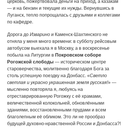
церковь, пожертвовала деньги на приход, а казакам
— и на бензин и текущие их нужды. Вернувшись в
Луганск, тепло попрощалась с друзьями и коллегами
по кафедре.
Дорога до
Изварино
и Каменск-Шахтинского не
отняла у меня много времени: в субботу рейсовым
автобусом выехала я в Москву, а в воскресенье
побыла на Литургии в
Покровском соборе
Рогожской слободы
— историческом центре
староверчества, молитвенно благодаря Бога за
столь успешную поездку на Донбасс. «
Светло
светлая и украсно украшенная земля русская!
» —
мысленно повторяла я, любуясь на
отреставрированную Рогожку с её храмами,
величественной колокольней, обновлёнными
зданиями, восстановленными прудами и всем
благолепным её обликом. Это ли не прообраз
будущей духовно-нравственной России и Донбасса?!