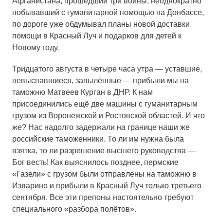
Афганистана, прошедший три войны, неоднократно
побывавший с гуманитарной помощью на Донбассе,
по дороге уже обдумывал планы новой доставки
помощи в Красный Луч и подарков для детей к
Новому году.
Тридцатого августа в четыре часа утра — уставшие,
невыспавшиеся, запылённые — прибыли мы на
таможню Матвеев Курган в ДНР. К нам
присоединились ещё две машины с гуманитарным
грузом из Воронежской и Ростовской областей. И что
же? Нас надолго задержали на границе наши же
российские таможенники. То ли им нужна была
взятка, то ли разрешение высшего руководства —
Бог весть! Как выяснилось позднее, пермские
«Газели» с грузом были отправлены на таможню в
Изварино и прибыли в Красный Луч только третьего
сентября. Все эти препоны настоятельно требуют
специального «разбора полётов».