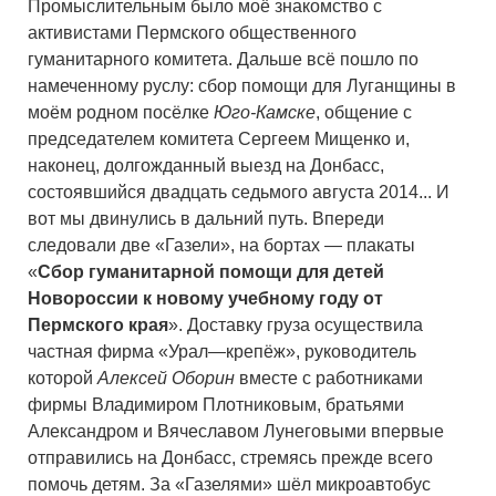
Промыслительным было моё знакомство с
активистами Пермского общественного
гуманитарного комитета. Дальше всё пошло по
намеченному руслу: сбор помощи для Луганщины в
моём родном посёлке
Юго-Камске
, общение с
председателем комитета Сергеем Мищенко и,
наконец, долгожданный выезд на Донбасс,
состоявшийся двадцать седьмого августа 2014... И
вот мы двинулись в дальний путь. Впереди
следовали две «Газели», на бортах — плакаты
«
Сбор гуманитарной помощи для детей
Новороссии к новому учебному году от
Пермского края
». Доставку груза осуществила
частная фирма «Урал—крепёж», руководитель
которой
Алексей Оборин
вместе с работниками
фирмы Владимиром Плотниковым, братьями
Александром и Вячеславом Лунеговыми впервые
отправились на Донбасс, стремясь прежде всего
помочь детям. За «Газелями» шёл микроавтобус