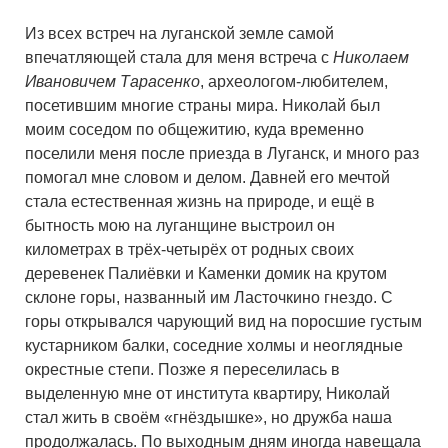
Из всех встреч на луганской земле самой
впечатляющей стала для меня встреча с
Николаем
Ивановичем Тарасенко
, археологом-любителем,
посетившим многие страны мира. Николай был
моим соседом по общежитию, куда временно
поселили меня после приезда в Луганск, и много раз
помогал мне словом и делом. Давней его мечтой
стала естественная жизнь на природе, и ещё в
бытность мою на луганщине выстроил он
километрах в трёх-четырёх от родных своих
деревенек Палиёвки и Каменки домик на крутом
склоне горы, названный им Ласточкино гнездо. С
горы открывался чарующий вид на поросшие густым
кустарником балки, соседние холмы и неоглядные
окрестные степи. Позже я переселилась в
выделенную мне от института квартиру, Николай
стал жить в своём «гнёздышке», но дружба наша
продолжалась. По выходным дням иногда навещала