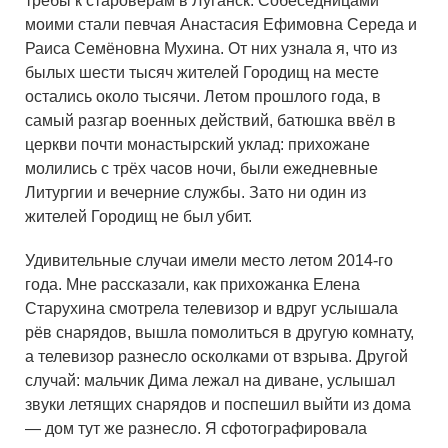
требы к староверам в Луганск. Собеседницами
моими стали певчая Анастасия Ефимовна Середа и
Раиса Семёновна Мухина. От них узнала я, что из
былых шести тысяч жителей Городищ на месте
остались около тысячи. Летом прошлого года, в
самый разгар военных действий, батюшка ввёл в
церкви почти монастырский уклад: прихожане
молились с трёх часов ночи, были ежедневные
Литургии и вечерние службы. Зато ни один из
жителей Городищ не был убит.
Удивительные случаи имели место летом 2014-го
года. Мне рассказали, как прихожанка Елена
Старухина смотрела телевизор и вдруг услышала
рёв снарядов, вышла помолиться в другую комнату,
а телевизор разнесло осколками от взрыва. Другой
случай: мальчик Дима лежал на диване, услышал
звуки летящих снарядов и поспешил выйти из дома
— дом тут же разнесло. Я сфотографировала