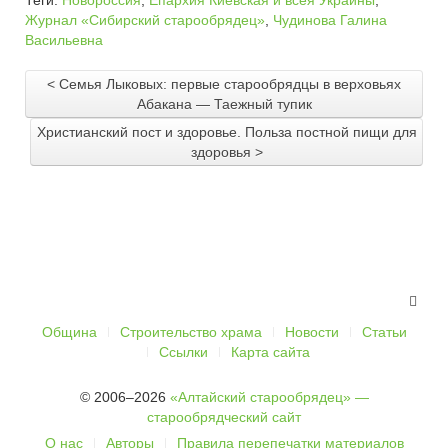
Теги:
Новороссия
,
Епархия Киевская и всея Украины
,
Журнал «Сибирский старообрядец»
,
Чудинова Галина
Васильевна
< Семья Лыковых: первые старообрядцы в верховьях
Абакана — Таежный тупик
Христианский пост и здоровье. Польза постной пищи для
здоровья >
Община
Строительство храма
Новости
Статьи
Ссылки
Карта сайта
© 2006–2026
«Алтайский старообрядец» —
старообрядческий сайт
О нас
Авторы
Правила перепечатки материалов