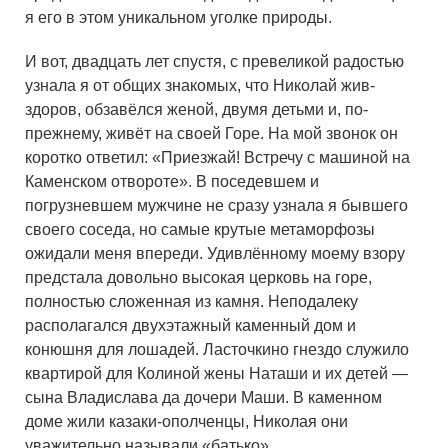
я его в этом уникальном уголке природы.
И вот, двадцать лет спустя, с превеликой радостью
узнала я от общих знакомых, что Николай жив-
здоров, обзавёлся женой, двумя детьми и, по-
прежнему, живёт на своей Горе. На мой звонок он
коротко ответил: «Приезжай! Встречу с машиной на
Каменском отвороте». В поседевшем и
погрузневшем мужчине не сразу узнала я бывшего
своего соседа, но самые крутые метаморфозы
ожидали меня впереди. Удивлённому моему взору
предстала довольно высокая церковь на горе,
полностью сложенная из камня. Неподалеку
располагался двухэтажный каменный дом и
конюшня для лошадей. Ласточкино гнездо служило
квартирой для Колиной жены Наташи и их детей —
сына Владислава да дочери Маши. В каменном
доме жили казаки-ополченцы, Николая они
уважительно называли «батько».