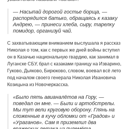
— Насыпай дорогой гостье борща, —
распорядился батько, обращаясь к казаку
Андрею, — принеси хлеба, сыру, тарелку
помидор, организуй чай.
С захватывающим вниманием выслушала я рассказ
Николая о том, как с первых же дней войны вступил
он в Казачью национальную гвардию, как занимал в
Луганске СБУ, брал с казаками границу на Изварино,
Гуково, Дьяково, Бирюково, словом, воевал всё лето
под началом своего генерала Николая Ивановича
Козицына из Новочеркасска.
«Было пять авианалётов на Гору, —
поведал он мне. — Были и артобстрелы.
Мы тут вели круговую оборону. Глянь на
сложенные в кучу обломки от «Градов» и
«Ураганов». Сам я приземлил два
вражеских летака из пулемёта