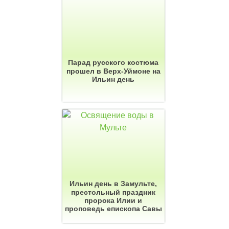
Парад русского костюма
прошел в Верх-Уймоне на
Ильин день
Ильин день в Замульте,
престольный праздник
пророка Илии и
проповедь епископа Савы