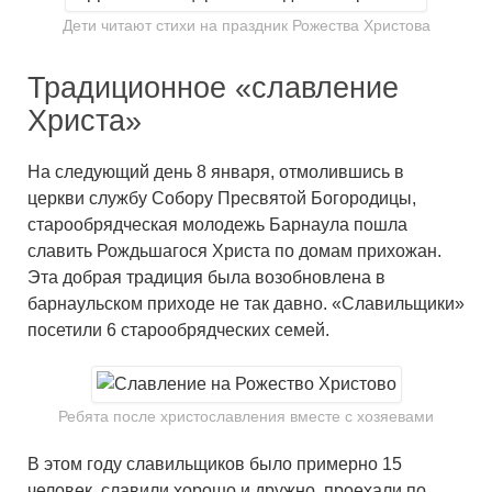
Дети читают стихи на праздник Рожества Христова
Традиционное «славление
Христа»
На следующий день 8 января, отмолившись в
церкви службу Собору Пресвятой Богородицы,
старообрядческая молодежь Барнаула пошла
славить Рождьшагося Христа по домам прихожан.
Эта добрая традиция была возобновлена в
барнаульском приходе не так давно. «Славильщики»
посетили 6 старообрядческих семей.
Ребята после христославления вместе с хозяевами
В этом году славильщиков было примерно 15
человек, славили хорошо и дружно, проехали по