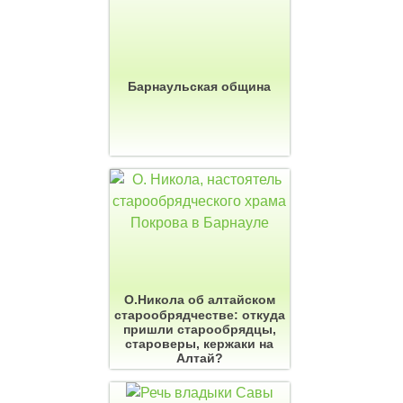
Барнаульская община
О.Никола об алтайском
старообрядчестве: откуда
пришли старообрядцы,
староверы, кержаки на
Алтай?