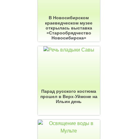
В Новосибирском
краеведческом музее
открылась выставка
«Старообрядчество
Новосибирска»
Парад русского костюма
прошел в Верх-Уймоне на
Ильин день