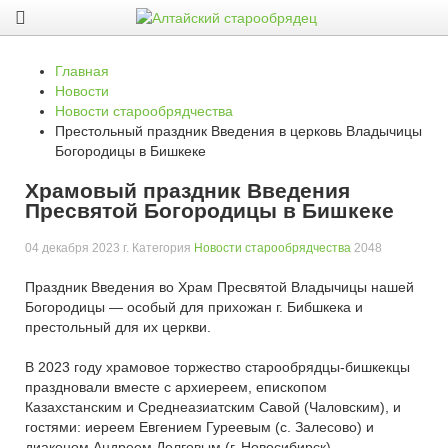
Главная
Новости
Новости старообрядчества
Престольный праздник Введения в церковь Владычицы
Богородицы в Бишкеке
Храмовый праздник Введения
Пресвятой Богородицы в Бишкеке
04 декабря 2023 г
. Категория
Новости старообрядчества
2048
Праздник Введения во Храм Пресвятой Владычицы нашей
Богородицы — особый для прихожан г. Бибшкека и
престольный для их церкви.
В 2023 году храмовое торжество старообрядцы-бишкекцы
праздновали вместе с архиереем, епископом
Казахстанским и Среднеазиатским Савой (Чаловским), и
гостями: иереем Евгением Гуреевым (с. Залесово) и
диаконом Андреем Долговым (г. Новосибирск).