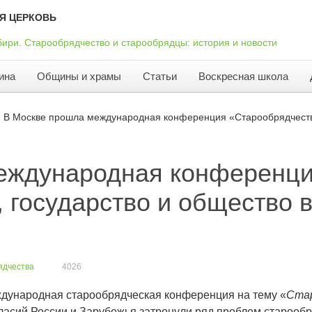
Я ЦЕРКОВЬ
ина
Общины и храмы
Статьи
Воскресная школа
В Москве прошла международная конференция «Старообрядчество
еждународная конференц
 государство и общество 
ядчества
4026
еждународная старообрядческая конференция на тему «
Стар
ласий России и Зарубежья затронули ряд проблем старооб