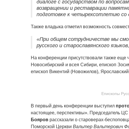
диалоге с государством по вопроса
возвращении и реставрации памятни
подготовке к четырехсотлетию со 
Также владыка отметил возможность совмест
«При общем сотрудничестве мы смог
русского и старославянского языко
На конференции присутствовали также еще ч
Новосибирский и всея Сибири, епископ Зосим
епископ Викентий (Новожилов), Ярославский
Епископы Русс
В первый день конференции выступил
прот
настоящее, перспективы». Председатель Ц
Бояров
рассказали о староверах-беспоповца
Поморской Церкви
Вальтер Вальтерович Ф