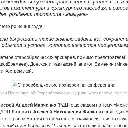
м возрождения духовно-нравственных ценностей, а
ков архитектуры и культурного наследия, в сфере
дня рождения протопопа Аввакума».
ного решения задач:
ли бы решать такие важные задачи, как сохранени
в, обычаев и устоев, которые являются неоценимы
етыре старообрядческих архиерея, помимо предстоятелей 
а (Еремеев), Донской и Кавказский, епикоп Евмений (Михе
 и Костромской.
кой Православной Старообрядческой Церкви. Фото протод. Алекс
оиерей Андрей Марченко
(РДЦ) с докладом на тему «Межс
С ДПЦ Латвии
о. Алексей Николаевич Жилко
и председате
х в странах Балтии и своем опыте взаимодействия с госуд
от
и
Максим Борисович Пашинин
рассказали о работе общ