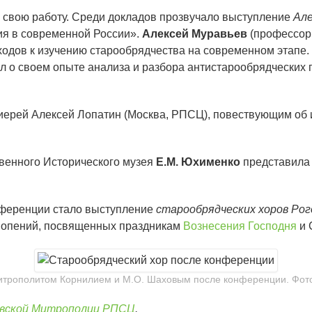
 свою работу. Среди докладов прозвучало выступление
Але
ия в современной России».
Алексей Муравьев
(профессор
одов к изучению старообрядчества на современном этапе.
л о своем опыте анализа и разбора антистарообрядческих 
иерей Алексей Лопатин (Москва, РПСЦ), повествующим об 
венного Исторического музея
Е.М. Юхименко
представила 
нференции стало выступление
старообрядческих хоров Рог
снопений, посвященных праздникам
Вознесения Господня
и 
митрополитом Корнилием и М.О. Шаховым после конференции. Фото
вской Митрополии РПСЦ
.