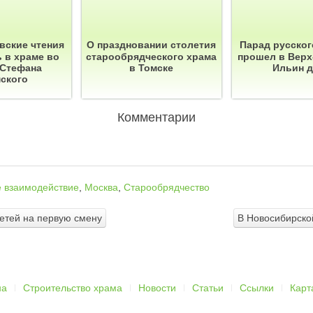
вские чтения
О праздновании столетия
Парад русског
 в храме во
старообрядческого храма
прошел в Верх
 Стефана
в Томске
Ильин 
ского
Комментарии
 взаимодействие
,
Москва
,
Старообрядчество
детей на первую смену
В Новосибирской
на
Строительство храма
Новости
Статьи
Ссылки
Карт