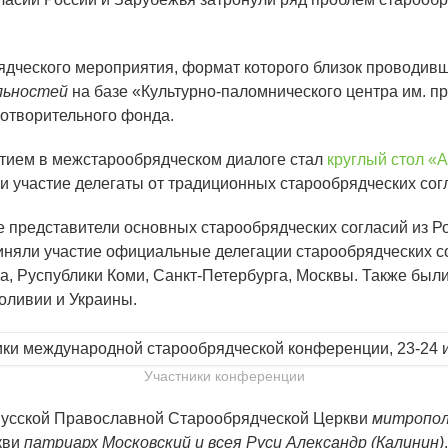
дческого мероприятия, формат которого близок проводивш
льностей
на базе «Культурно-паломнического центра им. п
готворительного фонда.
ием в межстарообрядческом диалоге стал
круглый стол «
ли участие делегаты от традиционных старообрядческих сог
представители основных старообрядческих согласий из Рос
няли участие официальные делегации старообрядческих со
а, Руспублики Коми, Санкт-Петербурга, Москвы. Также были
оливии и Украины.
Участники конференции
 Русской Православной Старообрядческой Церкви
митропол
кви
патриарх Московский и всея Руси Александр (Калинин)