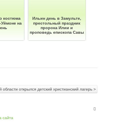
о костюма
Ильин день в Замульте,
-Уймоне на
престольный праздник
день
пророка Илии и
проповедь епископа Савы
 области открылся детский христианский лагерь >
а сайта