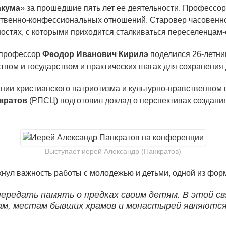
акума
» за прошедшие пять лет ее деятельности. Профессо
ственно-конфессиональных отношений. Старовер часовенно
ностях, с которыми приходится сталкиваться переселенцам-
 профессор
Феодор Иванович Кирилэ
поделился 26-летни
твом и государством и практических шагах для сохранения 
нии христианского патриотизма и культурно-нравственном
кратов
(РПСЦ) подготовил доклад о перспективах создани
Выступает иерей Александр (Панкратов)
нул важность работы с молодежью и детьми, одной из фор
передать память о предках своим детям. В этой с
ам, местам бывших храмов и монастырей являются