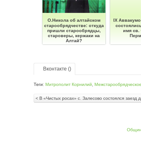
О.Никола об алтайском
IX Аввакумо
старообрядчестве: откуда
состоялись
пришли старообрядцы,
имя св.
староверы, кержаки на
Перм
Алтай?
Вконтакте (
)
Теги:
Митрополит Корнилий
,
Межстарообрядческое
< В «Чистых росах» с. Залесово состоялся заезд 
Общи