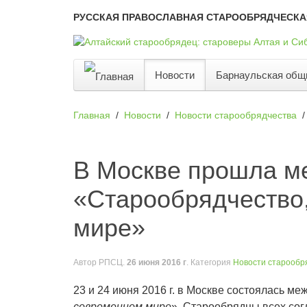
РУССКАЯ ПРАВОСЛАВНАЯ СТАРООБРЯДЧЕСКА
Новости
Барнаульская общ
Главная
Новости
Новости старообрядчества
В Москве прошла м
«Старообрядчество,
мире»
Автор
РПСЦ
.
26 июня 2016 г
. Категория
Новости старообр
23 и 24 июня 2016 г. в Москве состоялась м
современном мире
». Старообрядцы всех сог