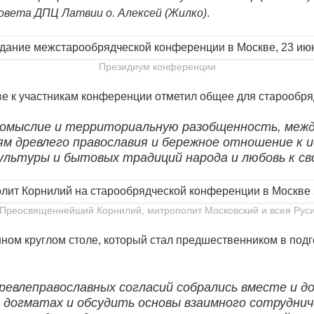
овета ДПЦ Латвии о. Алексей (Жилко)
.
Президиум конференции
е к участникам конференции отметил общее для старообря
номыслие и территориальную разобщенность, межд
м древлего православия и бережное отношение к 
культуры и бытовых традиций народа и любовь к с
Преосвященнейший Корнилий, митрополит Московский и всея Рус
ом круглом столе, который стал предшественником в подг
евлеправославных согласий собрались вместе и д
о догматах и обсудить основы взаимного сотрудни