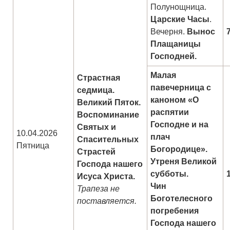
Полунощница.
Царские Часы
.
Вечерня.
Вынос
Плащаницы
Господней.
Малая
Страстная
павечерница с
седмица.
каноном «О
Великий Пяток.
распятии
Воспоминание
Господне и на
Святых и
10.04.2026
плач
Спасительных
Пятница
Богородице».
Страстей
Утреня Великой
Господа нашего
субботы.
Исуса Христа.
Чин
Трапеза не
Боготелесного
поставляется.
погребения
Господа нашего