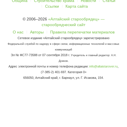
Община
Строительство храма
Новости
Статьи
Ссылки
Карта сайта
© 2006–2026
«Алтайский старообрядец» —
старообрядческий сайт
О нас
Авторы
Правила перепечатки материалов
Сетевое издание «Алтайский старообрядец» зарегистрировано
Федеральной службой по надзору в сфере связи, информационных технологий и массовых
коммуникаций
Эл № ФС77-73588 от 07 сентября 2018 г.
Учредитель и главный редактор: А.Н.
.
Думнов
Адрес электронной почты и номер телефона редакции:
info@altaistarover.ru
,
(7-385-2) 401-697. Категория 0+
656050, Алтайский край, г. Барнаул, ул. Г. Исакова, 154.