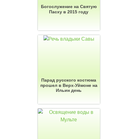
Богослужение на Святую
Пасху в 2015 году
Парад русского костюма
прошел в Верх-Уймоне на
Ильин день