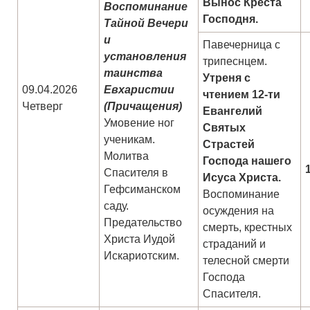
Вынос Креста
Воспоминание
Господня.
Тайной Вечери
и
Павечерница с
установления
трипеснцем.
таинства
Утреня с
09.04.2026
Евхаристии
чтением 12-ти
Четверг
(Причащения)
Евангелий
Умовение ног
Святых
ученикам.
Страстей
Молитва
Господа нашего
Спасителя в
Исуса Христа.
Гефсиманском
Воспоминание
саду.
осуждения на
Предательство
смерть, крестных
Христа Иудой
страданий и
Искариотским.
телесной смерти
Господа
Спасителя.