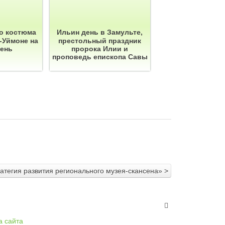
о костюма
Ильин день в Замульте,
-Уймоне на
престольный праздник
день
пророка Илии и
проповедь епископа Савы
атегия развития регионального музея-скансена» >
а сайта