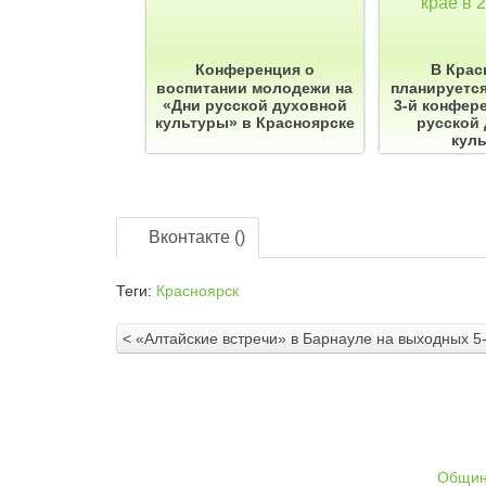
Конференция о
В Крас
воспитании молодежи на
планируетс
«Дни русской духовной
3-й конфер
культуры» в Красноярске
русской
кул
Вконтакте (
)
Теги:
Красноярск
< «Алтайские встречи» в Барнауле на выходных 5
Общи