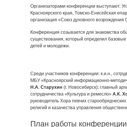
Организаторами конференции выступают: Уп
Красноярского края, Томско-Енисейская еп
организация «Союз духовного возрождения О
Конференция созывается для знакомства общ
существования, который определил базовые 
детей и молодежи.
Среди участников конференции: к.и.н., сотр
МБУ «Красноярский информационно-методи
Н.А. Старухин
(г. Новосибирск); главный ар
сотрудничества «Культура и ремесло»
А.К. 
руководитель Хора певчих старообрядческих
религий и казачества управления обществен
План работы конференции