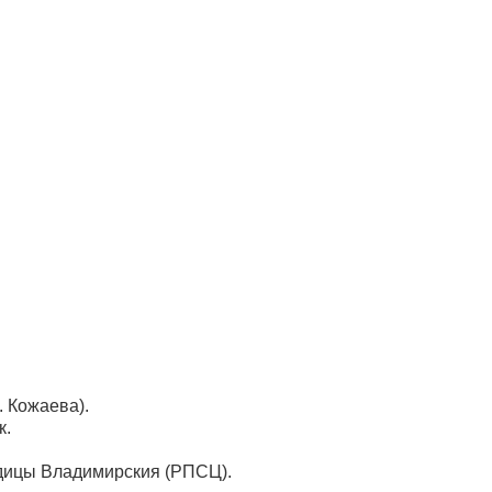
. Кожаева).
к.
одицы Владимирския (РПСЦ).