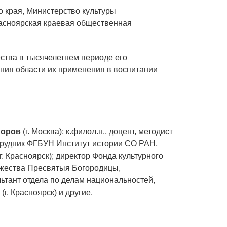
 края, Министерство культуры
расноярская краевая общественная
ства в тысячелетнем периоде его
ния области их применения в воспитании
йоров
(г. Москва); к.филол.н., доцент, методист
сотрудник ФГБУН Институт истории СО РАН,
г. Красноярск); директор Фонда культурного
ожества Пресвятыя Богородицы,
ультант отдела по делам национальностей,
(г. Красноярск) и другие.