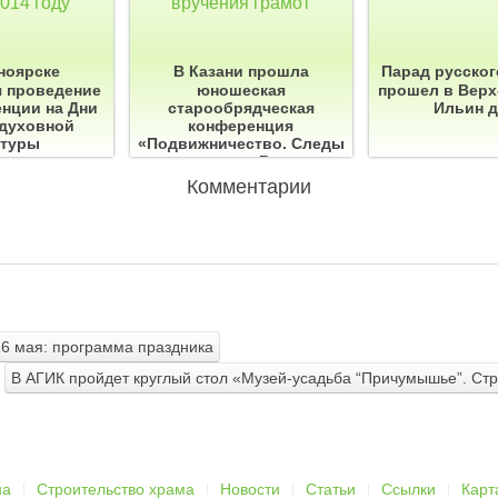
ноярске
В Казани прошла
Парад русског
я проведение
юношеская
прошел в Верх
енции на Дни
старообрядческая
Ильин 
 духовной
конференция
ьтуры
«Подвижничество. Следы
в истории. Взгляд
потомка»
Комментарии
-6 мая: программа праздника
В АГИК пройдет круглый стол «Музей-усадьба “Причумышье”. Стр
на
Строительство храма
Новости
Статьи
Ссылки
Карт