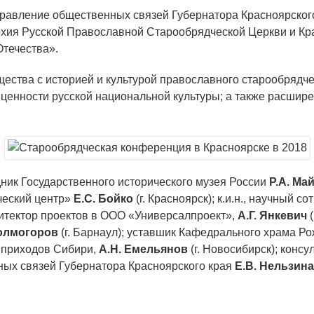
равление общественных связей Губернатора Красноярского
архия Русской Православной Старообрядческой Церкви и К
течества».
ества с историей и культурой православного старообрядче
ценности русской национальной культуры; а также расшире
удник Государственного исторического музея России
Р.А. Ма
ческий центр»
Е.С. Бойко
(г. Красноярск); к.и.н., научный 
хитектор проектов в ООО «Универсалпроект»,
А.Г. Янкевич
(
Холмогоров
(г. Барнаул); уставшик Кафедрального храма Р
 приходов Сибири,
А.Н. Емельянов
(г. Новосибирск); конс
ных связей Губернатора Красноярского края
Е.В. Нельзина