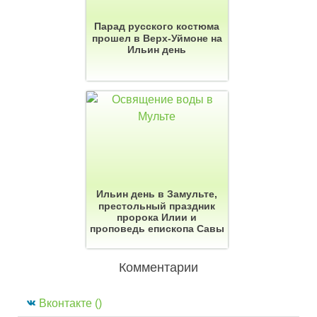
Парад русского костюма
прошел в Верх-Уймоне на
Ильин день
Ильин день в Замульте,
престольный праздник
пророка Илии и
проповедь епископа Савы
Комментарии
Вконтакте (
)