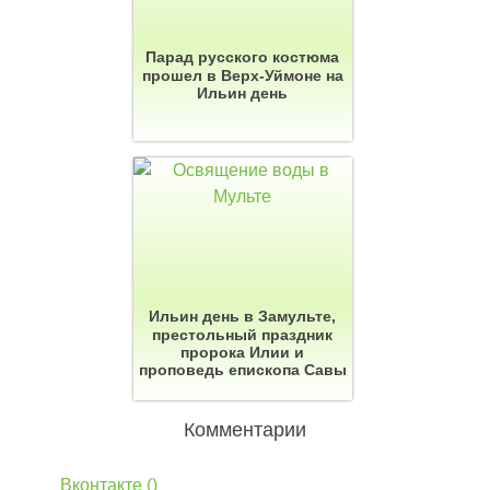
Парад русского костюма
прошел в Верх-Уймоне на
Ильин день
Ильин день в Замульте,
престольный праздник
пророка Илии и
проповедь епископа Савы
Комментарии
Вконтакте (
)