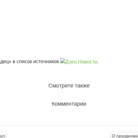
дец» в список источников
.
Смотрите также
Комментарии
аул
О празднова