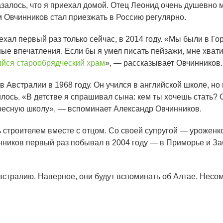
алось, что я приехал домой. Отец Леонид очень душевно ме
м Овчинников стал приезжать в Россию регулярно.
хал первый раз только сейчас, в 2014 году. «Мы были в Го
чные впечатления. Если бы я умел писать пейзажи, мне хват
йся старообрядческий храм
», — рассказывает Овчинников.
Австралии в 1968 году. Он учился в английской школе, но
лось. «В детстве я спрашивал сына: кем ты хочешь стать? Он
кресную школу», — вспоминает Александр Овчинников.
 строителем вместе с отцом. Со своей супругой — урожен
нников первый раз побывал в 2004 году — в Приморье и З
стралию. Наверное, они будут вспоминать об Алтае. Несомн