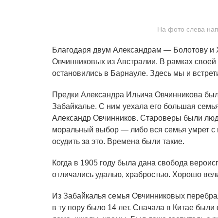
На фото слева нап
Благодаря двум Александрам — Болотову и 
Овчинниковых из Австралии. В рамках своей
остановились в Барнауле. Здесь мы и встрет
Предки Александра Ильича Овчинникова был
Забайкалье. С ним уехала его большая семья
Александр Овчинников. Староверы были люд
моральный выбор — либо вся семья умрет с 
осудить за это. Времена были такие.
Когда в 1905 году была дана свобода вероис
отличались удалью, храбростью. Хорошо вели
Из Забайкалья семья Овчинниковых перебрал
в ту пору было 14 лет. Сначала в Китае были