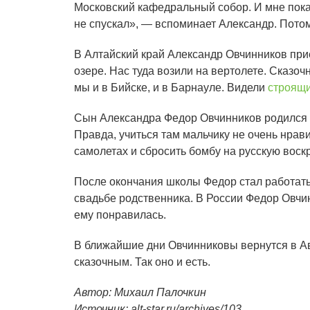
Московский кафедральный собор. И мне показ
не спускал», — вспоминает Александр. Пото
В Алтайский край Александр Овчинников прие
озере. Нас туда возили на вертолете. Сказо
мы и в Бийске, и в Барнауле. Видели
строящи
Сын Александра Федор Овчинников родился в 
Правда, учиться там мальчику не очень нрави
самолетах и сбросить бомбу на русскую вос
После окончания школы Федор стал работать
свадьбе родственника. В России Федор Овчи
ему понравилась.
В ближайшие дни Овчинниковы вернутся в Ав
сказочным. Так оно и есть.
Автор: Михаил Палочкин
Источник: alt-star.ru/archives/103