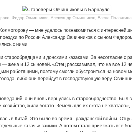
раво: Федор Овчинников, Александр Овчинников, Елена Палочкин
Холмогорову — мне удалось познакомиться с интереснейш
 поездки по России Александр Овчинников с сыном Федором
ились с ними.
и старообрядцами и донскими казаками. За несогласие с 
 — жена и 12 сыновей. «Отец рассказывал, что на все 12 
ьми работящими, поэтому смогли обустроиться на новом м
голода, либо они перейдут в господствующую веру. Овчинни
поведаний, они вновь вернулись в старообрядчество. Был 
 хозяйство, жили богато. Земель для их скота не хватало»
ась в Китай. Это было во время Гражданской войны. Отцу 
 отдельные казачьи заимки. А потом стало приезжать все б