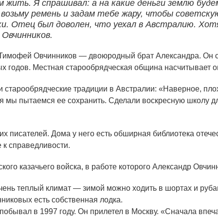
ем жить. Я спрашивал: а на какие деньги землю буд
озьму ремень и задам тебе жару, чтобы советскую
еки. Отец был доволен, что уехал в Австралию. Хот
 Овчинников.
Тимофей Овчинников — двоюродный брат Александра. Он сл
ых годов. Местная старообрядческая община насчитывает ок
 и старообрядческие традиции в Австралии: «Наверное, пло
я мы пытаемся ее сохранить. Сделали воскресную школу для
их писателей. Дома у него есть обширная библиотека отече
 к справедливости.
кого казачьего войска, в работе которого Александр Овчин
очень теплый климат — зимой можно ходить в шортах и руба
никовых есть собственная лодка.
обывал в 1997 году. Он прилетел в Москву. «Сначала впеч