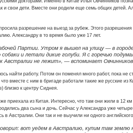
усскими докторами. Именно в Китае Илья Овчинников позна
ак и свои дети. Вместе они родили еще семь общих детей. А
просила разрешение на выезд за рубеж. Этого разрешения 
лию. Александру в то время было уже 17 лет.
бочей Партии. Утром я вышел на улицу — в городе
собаки и летали дикие голуби. Я с горечью подума
е к Австралии не лежит», — вспоминает Овчинников
ь найти работу. Потом он поменял много работ, пока не ст
что вместе с ним в бригаде работали такие же русские из 
) близко к центру Сиднея.
 приехала из Китая. Интересно, что там они жили в 12 км д
родились два сына и дочь. Сейчас у Александра уже четыре
ь в Австралии. Они так и не выучили ни одного английского
оворил: вот уедем в Австралию, купим там землю н