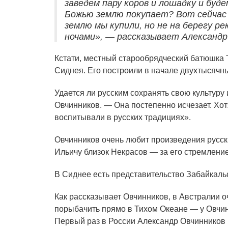
заведем пару коров и лошадку и буд
Божью землю покупает? Вот сейчас в
землю мы купили, но не на берегу р
ночами», — рассказывает Александр
Кстати, местный старообрядческий батюшка 
Сиднея. Его построили в начале двухтысячн
Удается ли русским сохранять свою культуру
Овчинников. — Она постепенно исчезает. Хот
воспитывали в русских традициях».
Овчинников очень любит произведения русск
Ильичу близок Некрасов — за его стремление
В Сиднее есть представительство Забайкальс
Как рассказывает Овчинников, в Австралии 
порыбачить прямо в Тихом Океане — у Овчин
Первый раз в России Александр Овчинников п