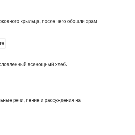
рковного крыльца, после чего обошли храм
гословленный всенощный хлеб.
льные речи, пение и рассуждения на