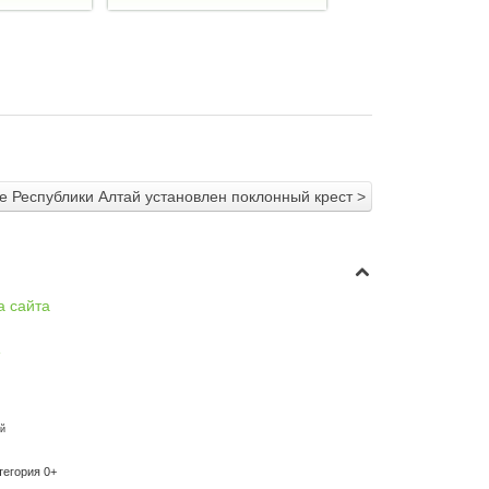
 Республики Алтай установлен поклонный крест >
а сайта
й
атегория 0+