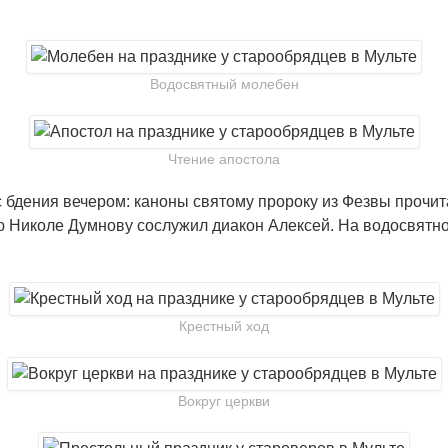
Водосвятный молебен
Чтение апостола
 бдения вечером: каноны святому пророку из Фезвы прочита
ю Николе Думнову сослужил диакон Алексей. На водосвятно
Крестный ход
Вокруг церкви