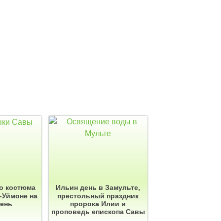
о костюма
Ильин день в Замульте,
-Уймоне на
престольный праздник
день
пророка Илии и
проповедь епископа Савы