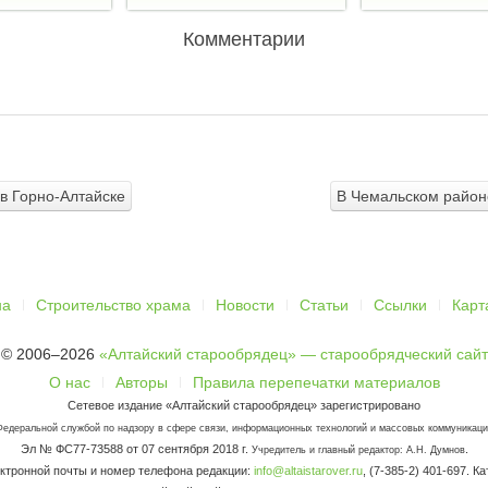
Комментарии
в Горно-Алтайске
В Чемальском районе
на
Строительство храма
Новости
Статьи
Ссылки
Карт
© 2006–2026
«Алтайский старообрядец» — старообрядческий сайт
О нас
Авторы
Правила перепечатки материалов
Сетевое издание «Алтайский старообрядец» зарегистрировано
Федеральной службой по надзору в сфере связи, информационных технологий и массовых коммуникаци
Эл № ФС77-73588 от 07 сентября 2018 г.
.
Учредитель и главный редактор: А.Н. Думнов
ктронной почты и номер телефона редакции:
info@altaistarover.ru
, (7-385-2) 401-697. К