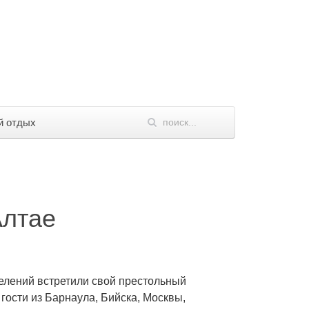
й отдых
Алтае
 селений встретили свой престольный
гости из Барнаула, Бийска, Москвы,